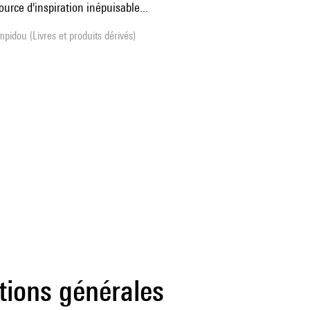
urce d'inspiration inépuisable...
pidou (Livres et produits dérivés)
tions générales