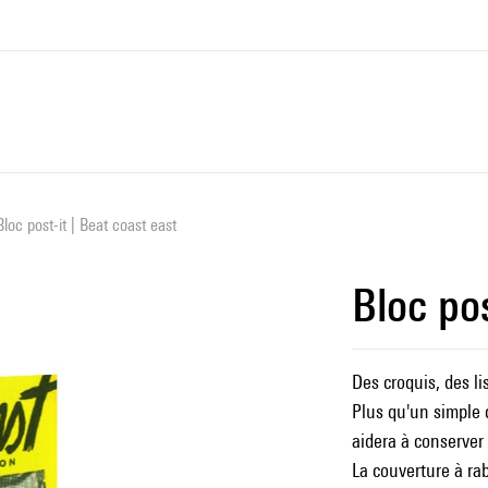
Bloc post-it | Beat coast east
Bloc pos
Des croquis, des li
Plus qu'un simple c
aidera à conserver 
La couverture à ra