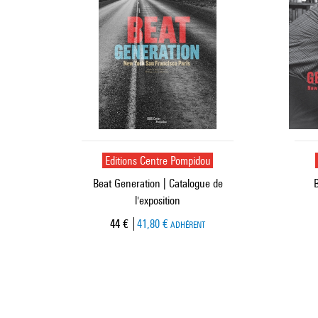
Editions Centre Pompidou
Beat Generation | Catalogue de
B
l'exposition
Prix ​​actuel
44 €
41,80 €
ADHÉRENT