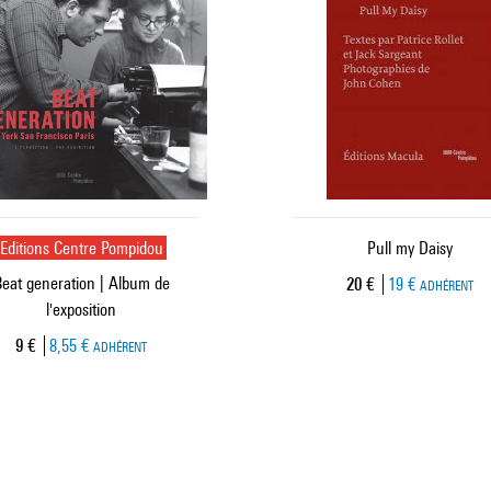
Editions Centre Pompidou
Pull my Daisy
eat generation | Album de
Prix ​​actuel
20 €
19 €
ADHÉRENT
l'exposition
Prix ​​actuel
9 €
8,55 €
ADHÉRENT