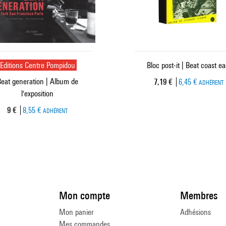
Editions Centre Pompidou
Bloc post-it | Beat coast ea
eat generation | Album de
Prix ​​actuel
7,19 €
6,45 €
ADHÉRENT
l'exposition
Prix ​​actuel
9 €
8,55 €
ADHÉRENT
Mon compte
Membres
Mon panier
Adhésions
Mes commandes