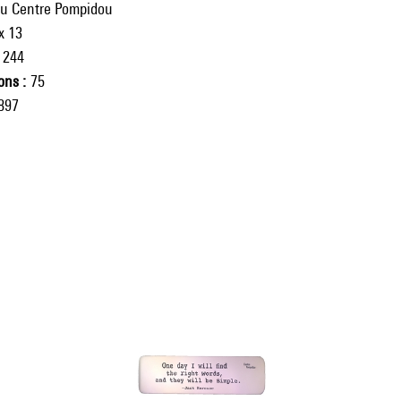
du Centre Pompidou
x 13
244
ions
75
897