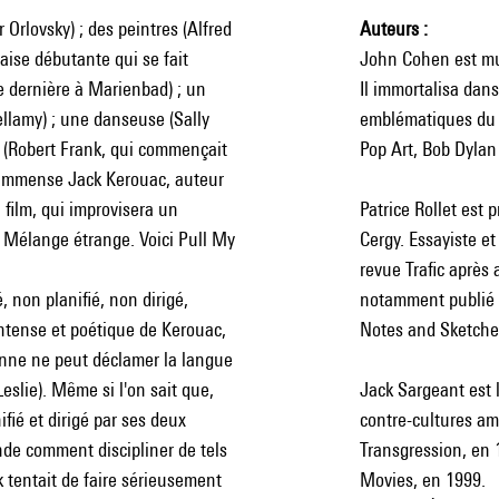
 Orlovsky) ; des peintres (Alfred
Auteurs
çaise débutante qui se fait
John Cohen est mus
e dernière à Marienbad) ; un
Il immortalisa dan
ellamy) ; une danseuse (Sally
emblématiques du 
 (Robert Frank, qui commençait
Pop Art, Bob Dylan
l'immense Jack Kerouac, auteur
 film, qui improvisera un
Patrice Rollet est 
 Mélange étrange. Voici Pull My
Cergy. Essayiste et
revue Trafic après a
, non planifié, non dirigé,
notamment publié P
ntense et poétique de Kerouac,
Notes and Sketche
sonne ne peut déclamer la langue
Leslie). Même si l'on sait que,
Jack Sargeant est l
fié et dirigé par ses deux
contre-cultures am
nde comment discipliner de tels
Transgression, en 
 tentait de faire sérieusement
Movies, en 1999.