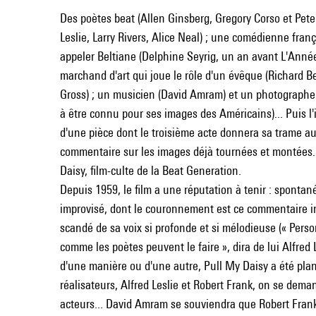
Des poètes beat (Allen Ginsberg, Gregory Corso et Peter
Leslie, Larry Rivers, Alice Neal) ; une comédienne fran
appeler Beltiane (Delphine Seyrig, un an avant L'Anné
marchand d'art qui joue le rôle d'un évêque (Richard B
Gross) ; un musicien (David Amram) et un photographe
à être connu pour ses images des Américains)... Puis 
d'une pièce dont le troisième acte donnera sa trame au
commentaire sur les images déjà tournées et montées.
Daisy, film-culte de la Beat Generation.
Depuis 1959, le film a une réputation à tenir : spontané
improvisé, dont le couronnement est ce commentaire i
scandé de sa voix si profonde et si mélodieuse (« Per
comme les poètes peuvent le faire », dira de lui Alfred 
d'une manière ou d'une autre, Pull My Daisy a été plani
réalisateurs, Alfred Leslie et Robert Frank, on se dema
acteurs... David Amram se souviendra que Robert Frank