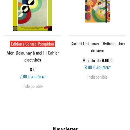
Editions Centre Pompidou
Carnet Delaunay - Rythme, Joie
de vivre
Mon Delaunay à moi ! | Cahier
d'activités
Prix ​​actuel
À partir de
9,90 €
8,90 €
ADHÉRENT
Prix ​​actuel
8 €
7,60 €
Indisponible
ADHÉRENT
Indisponible
Newsletter