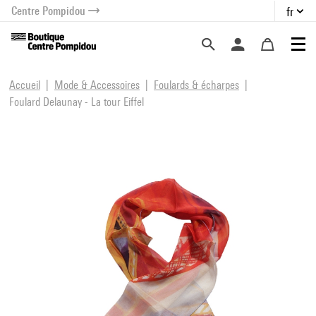
Centre Pompidou
fr
au contenu
 au menu
Accueil
Mode & Accessoires
Foulards & écharpes
Foulard Delaunay - La tour Eiffel