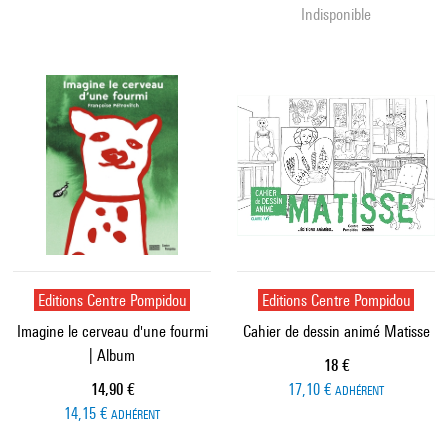
Indisponible
Editions Centre Pompidou
Editions Centre Pompidou
Imagine le cerveau d'une fourmi
Cahier de dessin animé Matisse
| Album
Prix ​​actuel
18 €
Prix ​​actuel
14,90 €
17,10 €
ADHÉRENT
14,15 €
ADHÉRENT