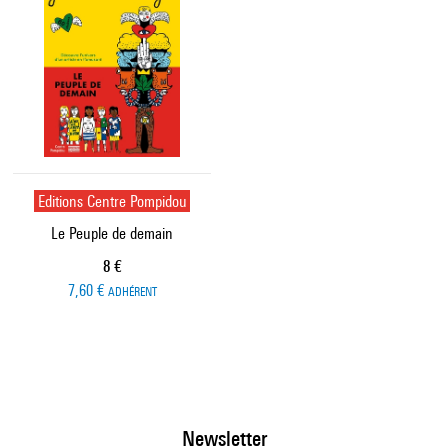
Editions Centre Pompidou
Le Peuple de demain
Prix ​​actuel
8 €
7,60 €
ADHÉRENT
Newsletter