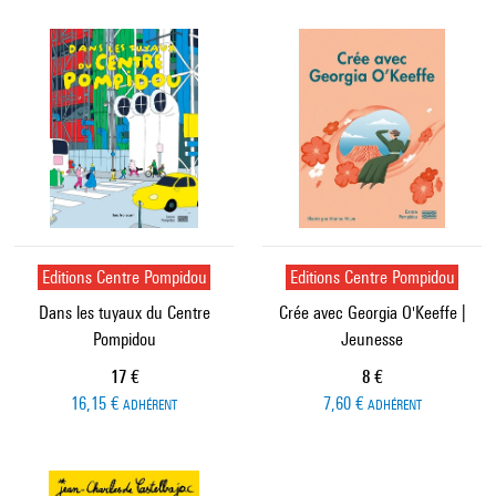
Editions Centre Pompidou
Editions Centre Pompidou
Dans les tuyaux du Centre
Crée avec Georgia O'Keeffe |
Pompidou
Jeunesse
Prix ​​actuel
Prix ​​actuel
17 €
8 €
16,15 €
7,60 €
ADHÉRENT
ADHÉRENT