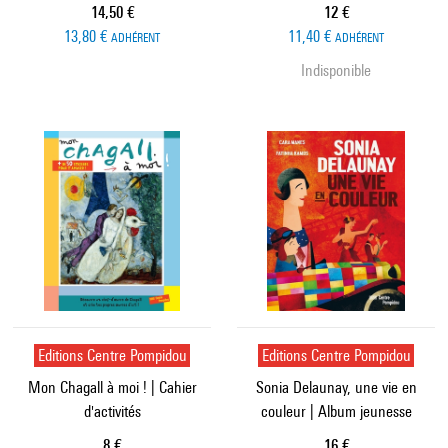
Prix ​​actuel
Prix ​​actuel
14,50 €
12 €
13,80 €
11,40 €
ADHÉRENT
ADHÉRENT
Indisponible
Editions Centre Pompidou
Editions Centre Pompidou
Mon Chagall à moi ! | Cahier
Sonia Delaunay, une vie en
d'activités
couleur | Album jeunesse
Prix ​​actuel
Prix ​​actuel
8 €
16 €