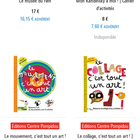
Le musée du rien
Mon Kandinsky à moi ! | Cahier
d'activités
Prix ​​actuel
17 €
Prix ​​actuel
16,15 €
8 €
ADHÉRENT
7,60 €
ADHÉRENT
Indisponible
Editions Centre Pompidou
Editions Centre Pompidou
Le mouvement, c'est tout un art !
Le collage, c'est tout un art ! |