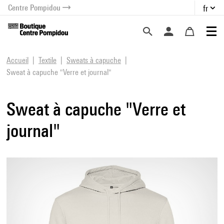
Centre Pompidou
fr
au contenu
 au menu
Accueil
Textile
Sweats à capuche
Sweat à capuche "Verre et journal"
Sweat à capuche "Verre et
journal"