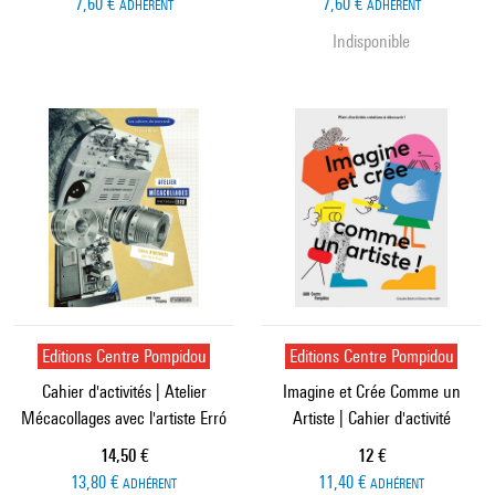
7,60 €
7,60 €
ADHÉRENT
ADHÉRENT
Indisponible
Editions Centre Pompidou
Editions Centre Pompidou
Cahier d'activités | Atelier
Imagine et Crée Comme un
Mécacollages avec l'artiste Erró
Artiste | Cahier d'activité
Prix ​​actuel
Prix ​​actuel
14,50 €
12 €
13,80 €
11,40 €
ADHÉRENT
ADHÉRENT