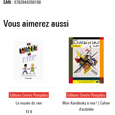
EAN
9782844268198
Vous aimerez aussi
Editions Centre Pompidou
Editions Centre Pompidou
Le musée du rien
Mon Kandinsky à moi ! | Cahier
d'activités
Prix ​​actuel
17 €