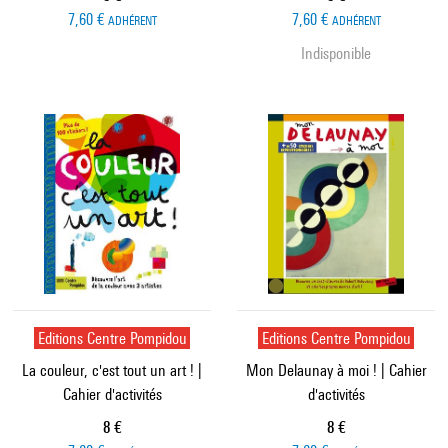
7,60 €
7,60 €
ADHÉRENT
ADHÉRENT
Indisponible
Editions Centre Pompidou
Editions Centre Pompidou
La couleur, c'est tout un art ! |
Mon Delaunay à moi ! | Cahier
Cahier d'activités
d'activités
Prix ​​actuel
Prix ​​actuel
8 €
8 €