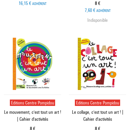
Prix ​​actuel
16,15 €
8 €
ADHÉRENT
7,60 €
ADHÉRENT
Indisponible
Editions Centre Pompidou
Editions Centre Pompidou
Le mouvement, c'est tout un art !
Le collage, c'est tout un art ! |
| Cahier d'activités
Cahier d'activités
Prix ​​actuel
Prix ​​actuel
8 €
8 €