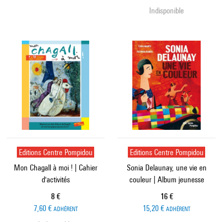
Indisponible
Editions Centre Pompidou
Editions Centre Pompidou
Mon Chagall à moi ! | Cahier
Sonia Delaunay, une vie en
d'activités
couleur | Album jeunesse
Prix ​​actuel
Prix ​​actuel
8 €
16 €
7,60 €
15,20 €
ADHÉRENT
ADHÉRENT