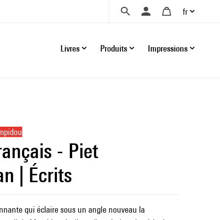
fr
Livres
Produits
Impressions
ompidou
rançais - Piet
n | Écrits
nnante qui éclaire sous un angle nouveau la