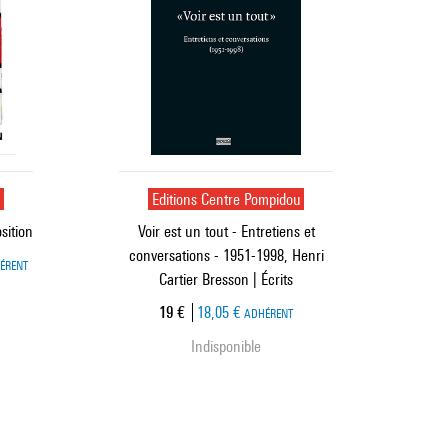
u
Editions Centre Pompidou
sition
Voir est un tout - Entretiens et
conversations - 1951-1998, Henri
ÉRENT
Cartier Bresson | Écrits
Prix ​​actuel
19 €
18,05 €
ADHÉRENT
Indisponible