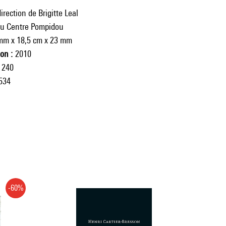
irection de Brigitte Leal
du Centre Pompidou
mm x 18,5 cm x 23 mm
ion
2010
240
534
-60%