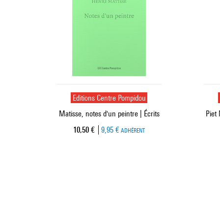
Editions Centre Pompidou
Matisse, notes d'un peintre | Écrits
Piet 
Prix ​​actuel
10,50 €
9,95 €
ADHÉRENT