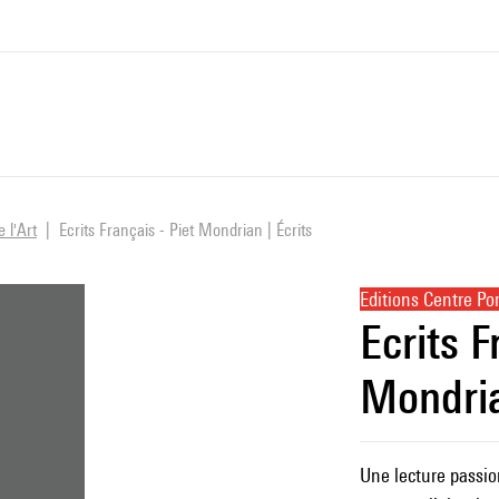
e l'Art
Ecrits Français - Piet Mondrian | Écrits
Editions Centre P
Ecrits F
Mondria
Une lecture passio