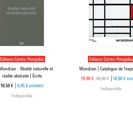
Editions Centre Pompidou
Editions Centre Pompido
Mondrian - Réalité naturelle et
Mondrian | Catalogue de l'expo
réalite abstraite | Écrits
Prix ​​actuel
Ancien prix
19,90 €
49,90 €
18,90 €
ADH
Prix ​​actuel
10,50 €
9,95 €
ADHÉRENT
Indisponible
Indisponible