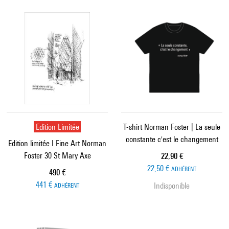
Edition Limitée
T-shirt Norman Foster | La seule
constante c'est le changement
Edition limitée I Fine Art Norman
Foster 30 St Mary Axe
Prix ​​actuel
22,90 €
22,50 €
ADHÉRENT
Prix ​​actuel
490 €
441 €
Indisponible
ADHÉRENT