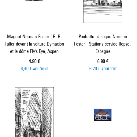
Magnet Norman Foster | R. B.
Pochette plastique Norman
Fuller devant la voiture Dymaxion
Foster - Stations-service Repsol,
et le dôme Fly's Eye, Aspen
Espagne
Prix ​​actuel
Prix ​​actuel
4,90 €
6,90 €
4,40 €
6,20 €
ADHÉRENT
ADHÉRENT