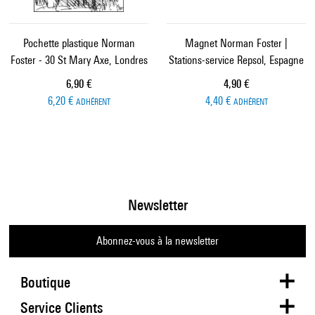
Pochette plastique Norman
Magnet Norman Foster |
Foster - 30 St Mary Axe, Londres
Stations-service Repsol, Espagne
Prix ​​actuel
Prix ​​actuel
6,90 €
4,90 €
6,20 €
4,40 €
ADHÉRENT
ADHÉRENT
Newsletter
Abonnez-vous à la newsletter
Boutique
Service Clients