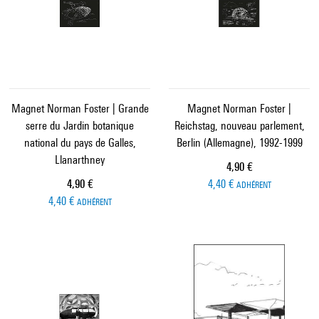
Magnet Norman Foster | Grande
Magnet Norman Foster |
serre du Jardin botanique
Reichstag, nouveau parlement,
national du pays de Galles,
Berlin (Allemagne), 1992-1999
Llanarthney
Prix ​​actuel
4,90 €
Prix ​​actuel
4,90 €
4,40 €
ADHÉRENT
4,40 €
ADHÉRENT