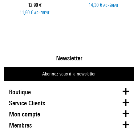
Prix ​​actuel
12,90 €
14,30 €
ADHÉRENT
11,60 €
ADHÉRENT
Newsletter
Abonnez-vous à la newsletter
Boutique
Service Clients
Mon compte
Membres