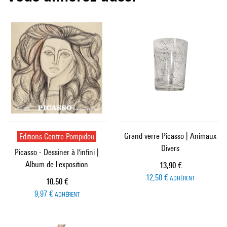
Editions Centre Pompidou
Grand verre Picasso | Animaux
Divers
Picasso - Dessiner à l'infini |
Album de l'exposition
Prix ​​actuel
13,90 €
12,50 €
ADHÉRENT
Prix ​​actuel
10,50 €
9,97 €
ADHÉRENT