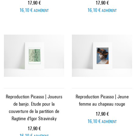
Prix ​​actuel
Prix ​​actuel
17,90 €
17,90 €
16,10 €
16,10 €
ADHÉRENT
ADHÉRENT
Reproduction Picasso | Joueurs
Reproduction Picasso | Jeune
de banjo. Etude pour la
femme au chapeau rouge
couverture de la partition de
Prix ​​actuel
17,90 €
Ragtime d'Igor Stravinsky
16,10 €
ADHÉRENT
Prix ​​actuel
17,90 €
16,10 €