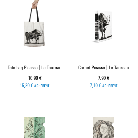
Tote bag Picasso | Le Taureau
Carnet Picasso | Le Taureau
Prix ​​actuel
Prix ​​actuel
16,90 €
7,90 €
15,20 €
7,10 €
ADHÉRENT
ADHÉRENT