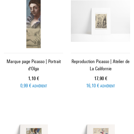
Marque page Picasso | Portrait
Reproduction Picasso | Atelier de
d'Olga
La Californie
Prix ​​actuel
Prix ​​actuel
1,10 €
17,90 €
0,99 €
16,10 €
ADHÉRENT
ADHÉRENT