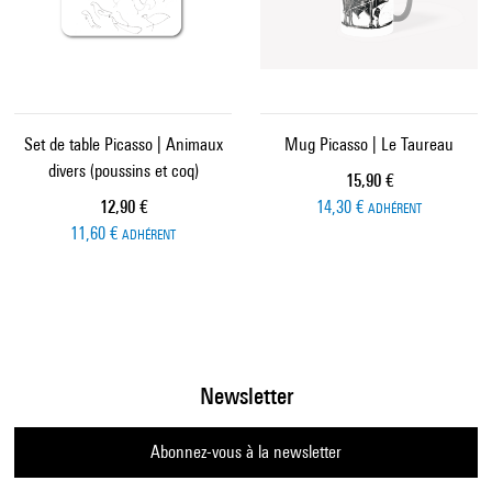
Set de table Picasso | Animaux
Mug Picasso | Le Taureau
divers (poussins et coq)
Prix ​​actuel
15,90 €
Prix ​​actuel
12,90 €
14,30 €
ADHÉRENT
11,60 €
ADHÉRENT
Newsletter
Abonnez-vous à la newsletter