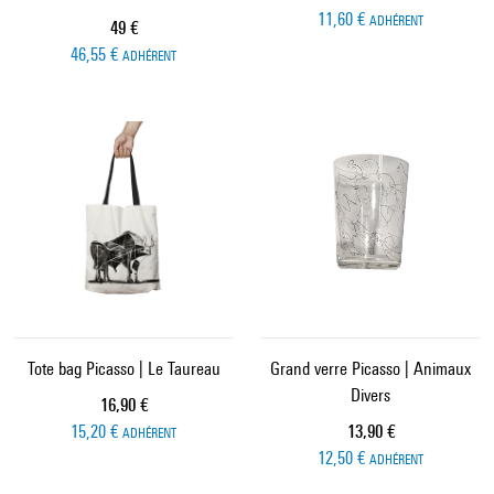
11,60 €
ADHÉRENT
Prix ​​actuel
49 €
46,55 €
ADHÉRENT
Tote bag Picasso | Le Taureau
Grand verre Picasso | Animaux
Divers
Prix ​​actuel
16,90 €
Prix ​​actuel
15,20 €
13,90 €
ADHÉRENT
12,50 €
ADHÉRENT