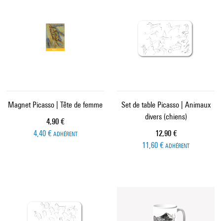
Magnet Picasso | Tête de femme
Set de table Picasso | Animaux
divers (chiens)
Prix ​​actuel
4,90 €
Prix ​​actuel
4,40 €
12,90 €
ADHÉRENT
11,60 €
ADHÉRENT