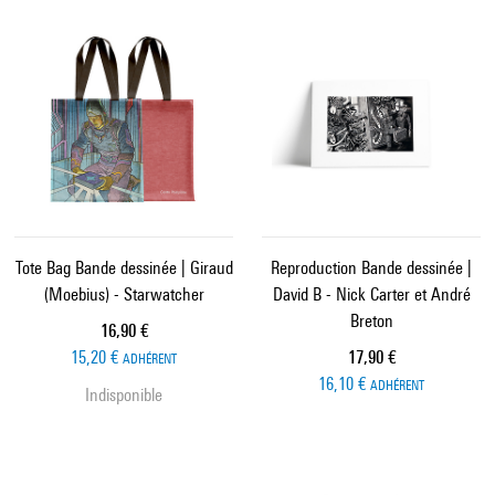
Tote Bag Bande dessinée | Giraud
Reproduction Bande dessinée |
(Moebius) - Starwatcher
David B - Nick Carter et André
Breton
Prix ​​actuel
16,90 €
Prix ​​actuel
15,20 €
17,90 €
ADHÉRENT
16,10 €
ADHÉRENT
Indisponible