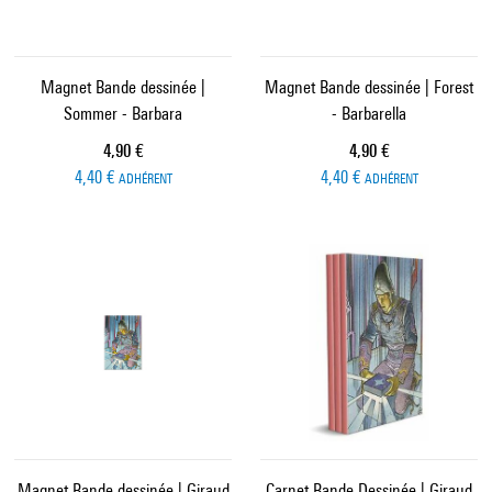
Magnet Bande dessinée |
Magnet Bande dessinée | Forest
Sommer - Barbara
- Barbarella
Prix ​​actuel
Prix ​​actuel
4,90 €
4,90 €
4,40 €
4,40 €
ADHÉRENT
ADHÉRENT
Magnet Bande dessinée | Giraud
Carnet Bande Dessinée | Giraud