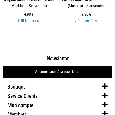
(Moebius) - Starwatcher
(Moebius) - Starwatcher
Prix ​​actuel
Prix ​​actuel
4,90 €
7,90 €
4,40 €
7,10 €
ADHÉRENT
ADHÉRENT
Newsletter
Abonnez-vous à la newsletter
Boutique
Service Clients
Mon compte
Membres