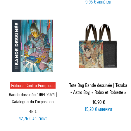
9,95 €
ADHÉRENT
Editions Centre Pompidou
Tote Bag Bande dessinée | Tezuka
- Astro Boy, « Robio et Robiette »
Bande dessinée 1964-2024 |
Catalogue de l'exposition
Prix ​​actuel
16,90 €
15,20 €
ADHÉRENT
Prix ​​actuel
45 €
42,75 €
ADHÉRENT