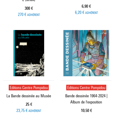
Prix ​​actuel
6,90 €
Prix ​​actuel
300 €
6,20 €
ADHÉRENT
270 €
ADHÉRENT
Editions Centre Pompidou
Editions Centre Pompidou
La Bande dessinée au Musée
Bande dessinée 1964-2024 |
Album de l'exposition
Prix ​​actuel
25 €
Prix ​​actuel
23,75 €
10,50 €
ADHÉRENT