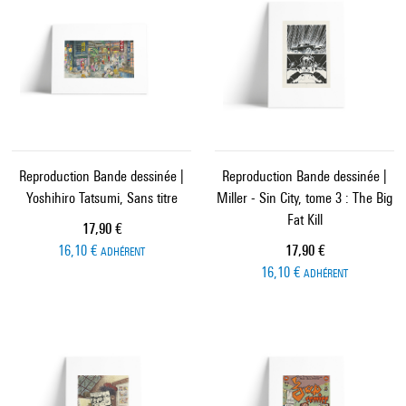
Reproduction Bande dessinée |
Reproduction Bande dessinée |
Yoshihiro Tatsumi, Sans titre
Miller - Sin City, tome 3 : The Big
Fat Kill
Prix ​​actuel
17,90 €
Prix ​​actuel
16,10 €
17,90 €
ADHÉRENT
16,10 €
ADHÉRENT