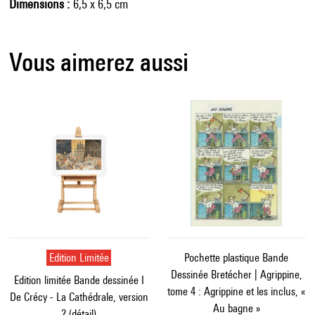
Dimensions
6,5 x 6,5 cm
Vous aimerez aussi
Edition Limitée
Pochette plastique Bande
Dessinée Bretécher | Agrippine,
Edition limitée Bande dessinée I
tome 4 : Agrippine et les inclus, «
De Crécy - La Cathédrale, version
Au bagne »
2 (détail)