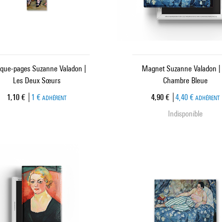
que-pages Suzanne Valadon |
Magnet Suzanne Valadon |
Les Deux Sœurs
Chambre Bleue
Prix ​​actuel
Prix ​​actuel
1,10 €
1 €
4,90 €
4,40 €
ADHÉRENT
ADHÉRENT
Indisponible