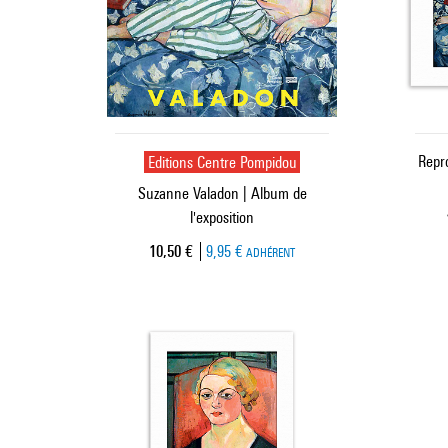
Editions Centre Pompidou
Repr
Suzanne Valadon | Album de
l'exposition
Prix ​​actuel
10,50 €
9,95 €
ADHÉRENT