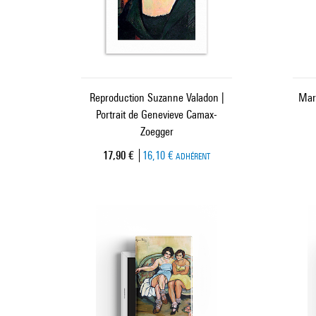
Reproduction Suzanne Valadon |
Mar
Portrait de Genevieve Camax-
Zoegger
Prix ​​actuel
17,90 €
16,10 €
ADHÉRENT