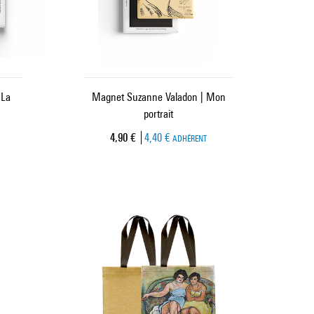
 La
Magnet Suzanne Valadon | Mon
portrait
Prix ​​actuel
4,90 €
4,40 €
ADHÉRENT