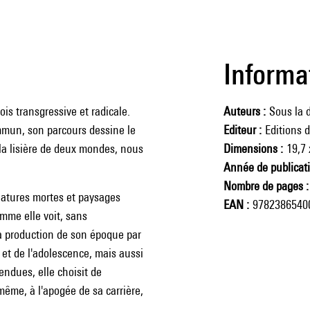
Informa
is transgressive et radicale.
Auteurs
Sous la d
ommun, son parcours dessine le
Editeur
Editions 
 la lisière de deux mondes, nous
Dimensions
19,7 
Année de publicat
Nombre de pages
 natures mortes et paysages
EAN
9782386540
mme elle voit, sans
la production de son époque par
 et de l'adolescence, mais aussi
endues, elle choisit de
même, à l'apogée de sa carrière,