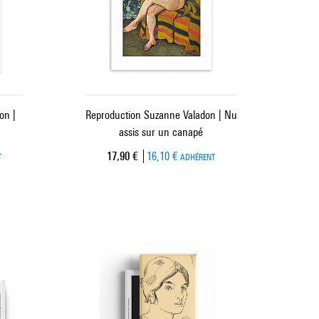
on |
Reproduction Suzanne Valadon | Nu
assis sur un canapé
Prix ​​actuel
17,90 €
16,10 €
T
ADHÉRENT