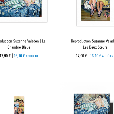
oduction Suzanne Valadon | La
Reproduction Suzanne Valad
Chambre Bleue
Les Deux Sœurs
Prix ​​actuel
Prix ​​actuel
17,90 €
16,10 €
17,90 €
16,10 €
ADHÉRENT
ADHÉREN