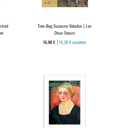
trait
Tote-Bag Suzanne Valadon | Les
er
Deux Sœurs
Prix ​​actuel
16,90 €
15,20 €
ADHÉRENT