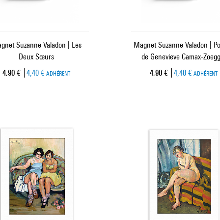
gnet Suzanne Valadon | Les
Magnet Suzanne Valadon | Por
Deux Sœurs
de Genevieve Camax-Zoegg
Prix ​​actuel
Prix ​​actuel
4,90 €
4,40 €
4,90 €
4,40 €
ADHÉRENT
ADHÉRENT