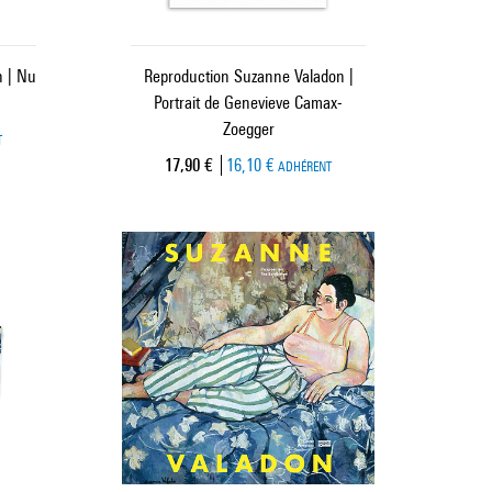
n | Nu
Reproduction Suzanne Valadon |
Portrait de Genevieve Camax-
Zoegger
T
Prix ​​actuel
17,90 €
16,10 €
ADHÉRENT