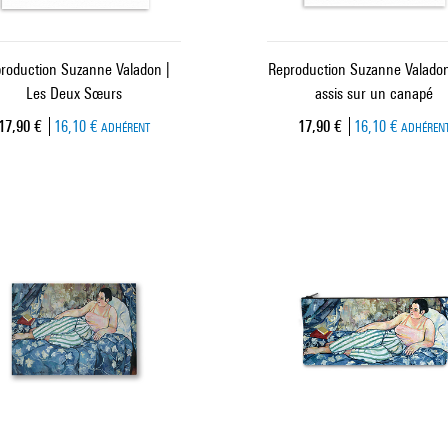
roduction Suzanne Valadon |
Reproduction Suzanne Valado
Les Deux Sœurs
assis sur un canapé
Prix ​​actuel
Prix ​​actuel
17,90 €
16,10 €
17,90 €
16,10 €
ADHÉRENT
ADHÉREN