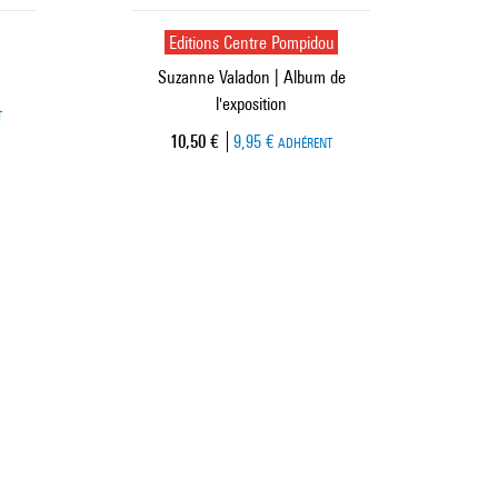
Editions Centre Pompidou
n
Suzanne Valadon | Album de
l'exposition
T
Prix ​​actuel
10,50 €
9,95 €
ADHÉRENT