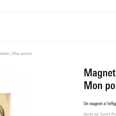
ladon | Mon portrait
Magnet 
Mon por
Un magnet à l'effi
Vendu par
Centre Pom