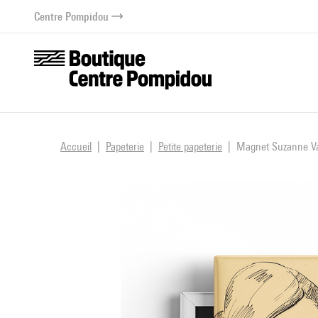
au contenu
 au menu
Centre Pompidou
Accueil
Papeterie
Petite papeterie
Magnet Suzanne Va