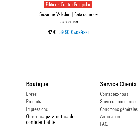
Editions Centre Pompidou
Suzanne Valadon | Catalogue de
l'exposition
Prix ​​actuel
42 €
39,90 €
ADHÉRENT
Boutique
Service Clients
Livres
Contactez-nous
Produits
Suivi de commande
Impressions
Conditions générales
Gerer les parametres de
Annulation
confidentialite
FAQ