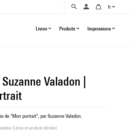
fr
Livres
Produits
Impressions
Suzanne Valadon |
trait
gie de "Mon portrait", par Suzanne Valadon.
pidou (Livres et produits dérivés)