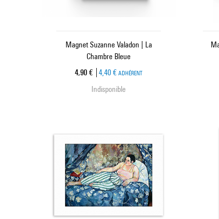
Magnet Suzanne Valadon | La
Ma
Chambre Bleue
Prix ​​actuel
4,90 €
4,40 €
ADHÉRENT
Indisponible