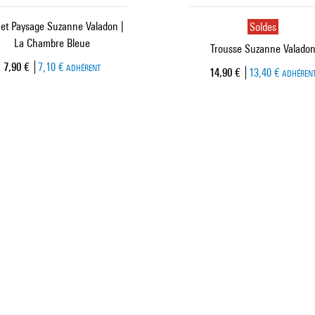
et Paysage Suzanne Valadon |
Soldes
La Chambre Bleue
Trousse Suzanne Valado
Prix ​​actuel
7,90 €
7,10 €
ADHÉRENT
Prix ​​actuel
14,90 €
13,40 €
ADHÉREN