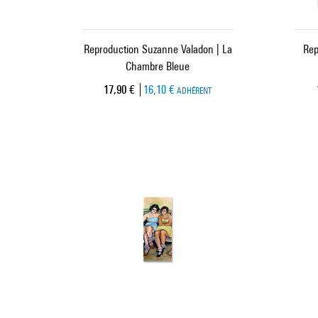
Reproduction Suzanne Valadon | La
Rep
Chambre Bleue
Prix ​​actuel
17,90 €
16,10 €
ADHÉRENT