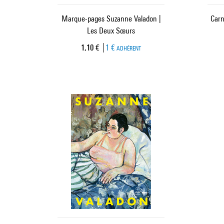
Marque-pages Suzanne Valadon |
Carn
Les Deux Sœurs
Prix ​​actuel
1,10 €
1 €
ADHÉRENT