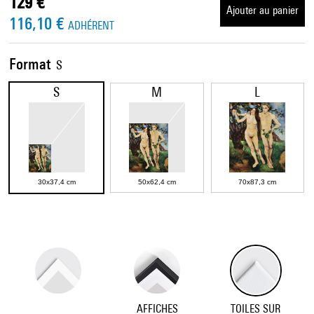
129 €
Ajouter au panier
116,10 €
ADHÉRENT
Format
S
S
M
L
30x37,4 cm
50x62,4 cm
70x87,3 cm
AFFICHES
TOILES SUR