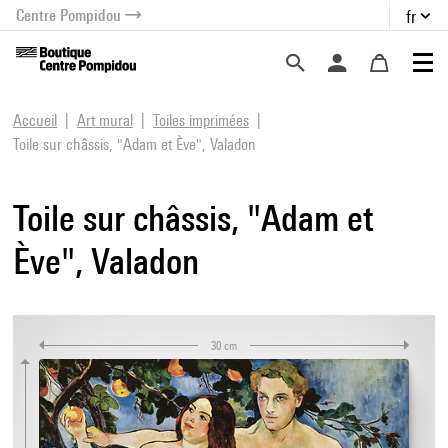
Centre Pompidou
fr
au contenu
 au menu
Accueil
Art mural
Toiles imprimées
Toile sur châssis, "Adam et Ève", Valadon
Toile sur châssis, "Adam et
Ève", Valadon
30 cm