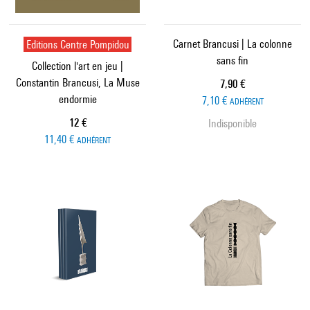
Editions Centre Pompidou
Carnet Brancusi | La colonne
sans fin
Collection l'art en jeu |
Constantin Brancusi, La Muse
Prix ​​actuel
7,90 €
endormie
7,10 €
ADHÉRENT
Prix ​​actuel
12 €
Indisponible
11,40 €
ADHÉRENT