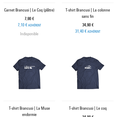
Carnet Brancusi | Le Coq (plâtre)
T-shirt Brancusi | La colonne
sans fin
Prix ​​actuel
7,90 €
Prix ​​actuel
7,10 €
34,90 €
ADHÉRENT
31,40 €
ADHÉRENT
Indisponible
T-shirt Brancusi | La Muse
T-shirt Brancusi | Le coq
endormie
Prix ​​actuel