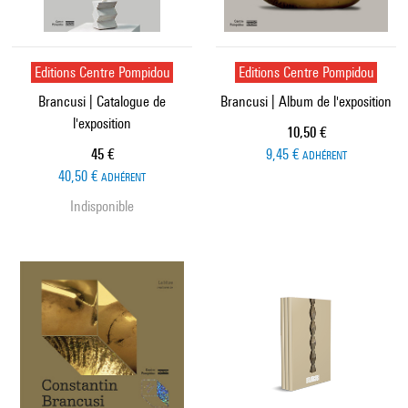
Editions Centre Pompidou
Editions Centre Pompidou
Brancusi | Catalogue de
Brancusi | Album de l'exposition
l'exposition
Prix ​​actuel
10,50 €
Prix ​​actuel
45 €
9,45 €
ADHÉRENT
40,50 €
ADHÉRENT
Indisponible