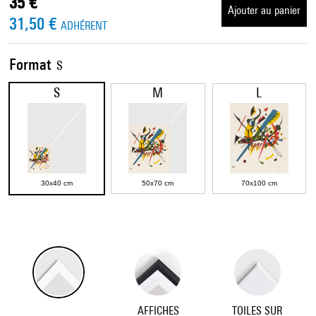
35 €
Ajouter au panier
31,50 €
ADHÉRENT
Format
S
S
M
L
30x40 cm
50x70 cm
70x100 cm
AFFICHES
TOILES SUR