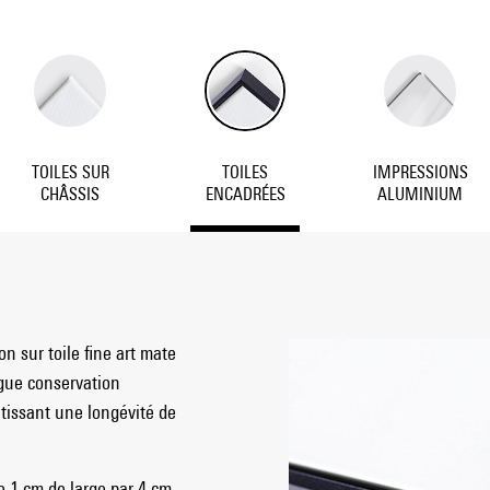
TOILES SUR
TOILES
IMPRESSIONS
CHÂSSIS
ENCADRÉES
ALUMINIUM
n sur toile fine art mate
ngue conservation
tissant une longévité de
 1 cm de large par 4 cm