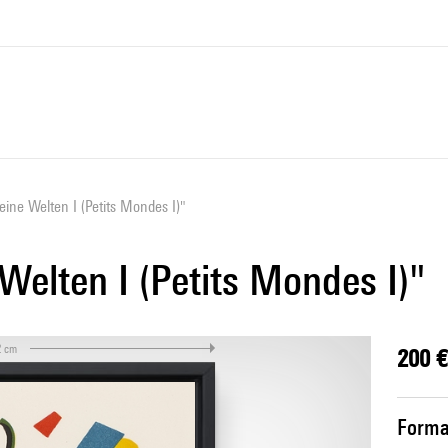
eine Welten I (Petits Mondes I)"
Welten I (Petits Mondes I)"
2 cm
200 €
Forma