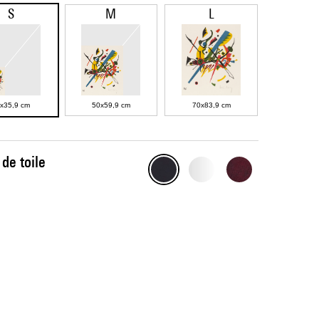
S
M
L
x35,9 cm
50x59,9 cm
70x83,9 cm
de toile