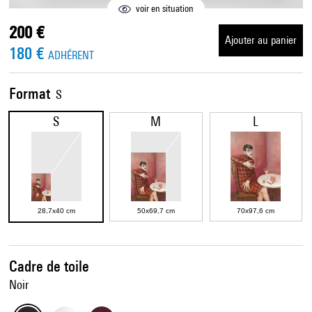
voir en situation
200 €
Ajouter au panier
180 €
ADHÉRENT
Format
S
S
M
L
28,7x40 cm
50x69,7 cm
70x97,6 cm
Cadre de toile
Noir