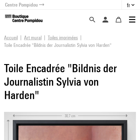
Centre Pompidou
fr
au contenu
 au menu
Accueil
Art mural
Toiles imprimées
Toile Encadrée "Bildnis der Journalistin Sylvia von Harden"
Toile Encadrée "Bildnis der
Journalistin Sylvia von
Harden"
30,7 cm