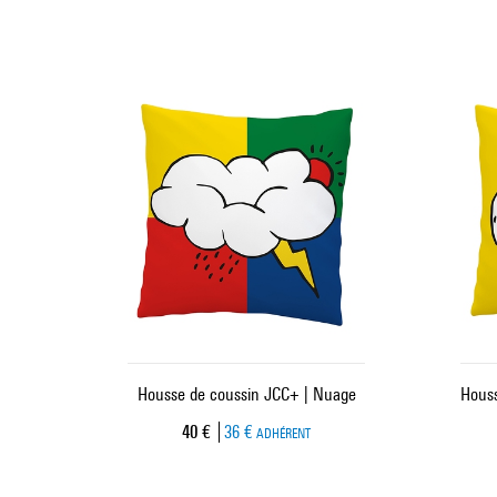
Housse de coussin JCC+ | Nuage
Houss
Prix ​​actuel
40 €
36 €
ADHÉRENT