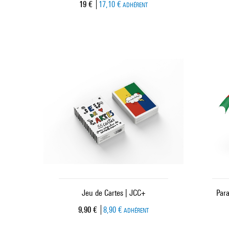
Prix ​​actuel
19 €
17,10 €
ADHÉRENT
Jeu de Cartes | JCC+
Para
Prix ​​actuel
9,90 €
8,90 €
ADHÉRENT