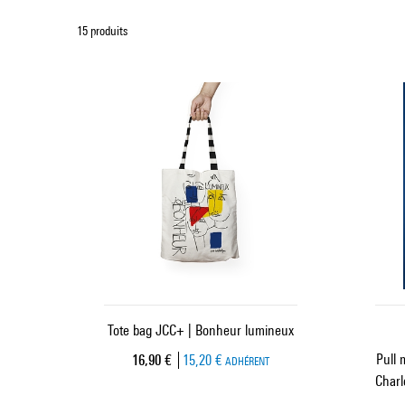
15 produits
Tote bag JCC+ | Bonheur lumineux
Pull 
Prix ​​actuel
16,90 €
15,20 €
ADHÉRENT
Charl