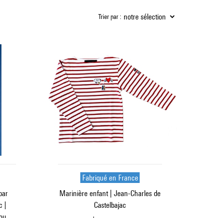
Trier par :
Fabriqué en France
par
Marinière enfant | Jean-Charles de
c |
Castelbajac
dou