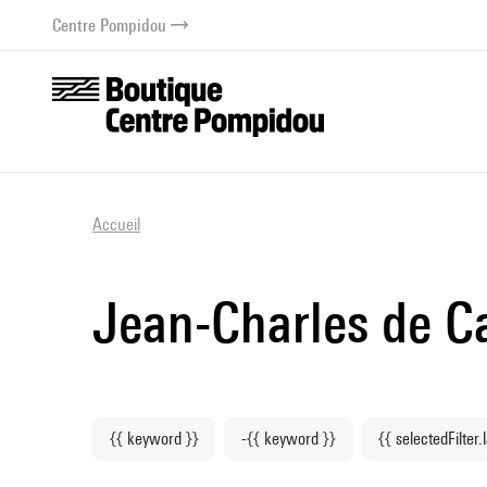
au contenu
 au menu
Centre Pompidou
Accueil
Jean-Charles de C
{{ keyword }}
-{{ keyword }}
{{ selectedFilter.