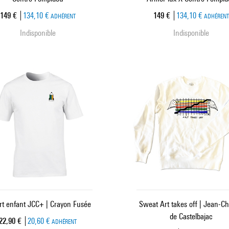
Prix ​​actuel
Prix ​​actuel
149 €
134,10 €
149 €
134,10 €
ADHÉRENT
ADHÉREN
Indisponible
Indisponible
irt enfant JCC+ | Crayon Fusée
Sweat Art takes off | Jean-Ch
de Castelbajac
Prix ​​actuel
22,90 €
20,60 €
ADHÉRENT