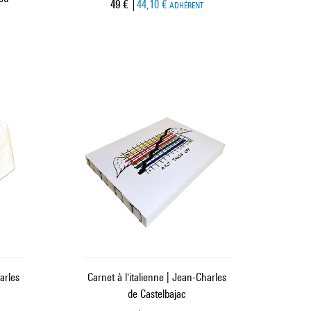
Prix ​​actuel
49 €
44,10 €
ADHÉRENT
T
arles
Carnet à l'italienne | Jean-Charles
de Castelbajac