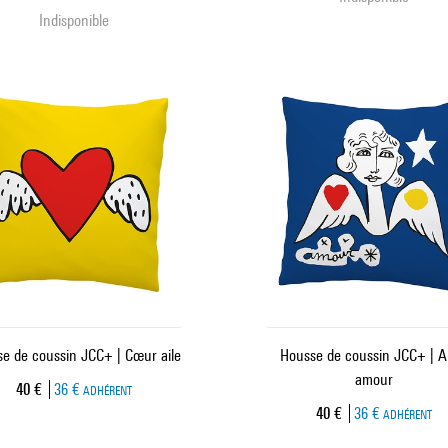
Indisponible
e de coussin JCC+ | Cœur aile
Housse de coussin JCC+ | 
amour
Prix ​​actuel
40 €
36 €
ADHÉRENT
Prix ​​actuel
40 €
36 €
ADHÉRENT