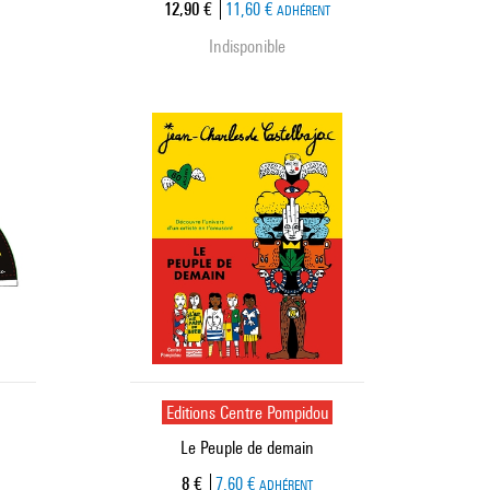
Prix ​​actuel
12,90 €
11,60 €
ADHÉRENT
Indisponible
Editions Centre Pompidou
Le Peuple de demain
Prix ​​actuel
8 €
7,60 €
ADHÉRENT