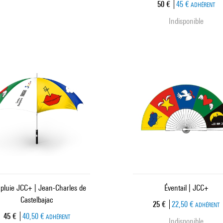
Prix ​​actuel
50 €
45 €
ADHÉRENT
Indisponible
pluie JCC+ | Jean-Charles de
Éventail | JCC+
Castelbajac
Prix ​​actuel
25 €
22,50 €
ADHÉRENT
Prix ​​actuel
45 €
40,50 €
ADHÉRENT
Indisponible