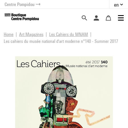
Centre Pompidou
en
o content
 to menu
Home
Art Magazines
Les Cahiers du MNAM
Les cahiers du musée national d'art moderne n°140 - Summer 2017