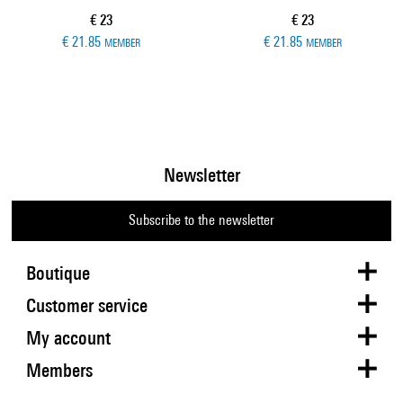
Current price
Current price
€ 23
€ 23
€ 21.85
€ 21.85
MEMBER
MEMBER
Newsletter
Subscribe to the newsletter
Boutique
Customer service
My account
Members