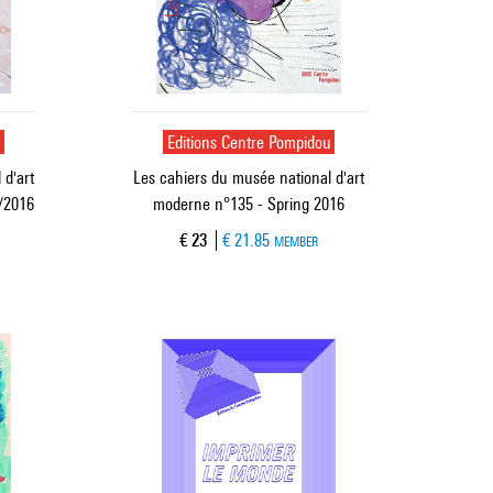
u
Editions Centre Pompidou
 d'art
Les cahiers du musée national d'art
/2016
moderne n°135 - Spring 2016
Current price
€ 23
€ 21.85
MEMBER