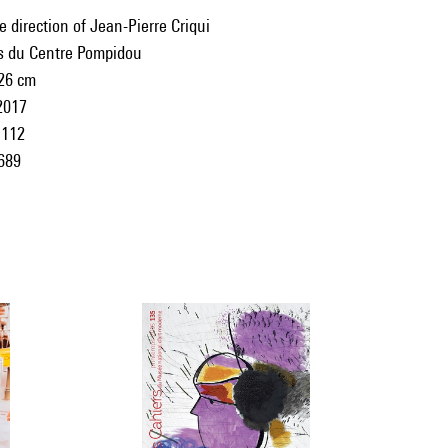
 direction of Jean-Pierre Criqui
ns du Centre Pompidou
 26 cm
2017
112
689