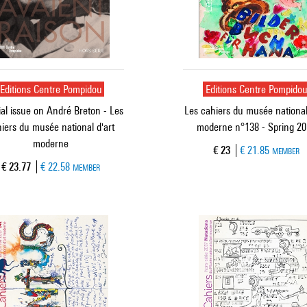
Editions Centre Pompidou
Editions Centre Pompido
al issue on André Breton - Les
Les cahiers du musée national
iers du musée national d'art
moderne n°138 - Spring 2
moderne
Current price
€ 23
€ 21.85
MEMBER
Current price
€ 23.77
€ 22.58
MEMBER