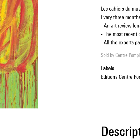
Les cahiers du mu
Every three month
- An art review lon
- The most recent 
- All the experts g
Sold by
Centre Pompid
Labels
Editions Centre P
Descrip