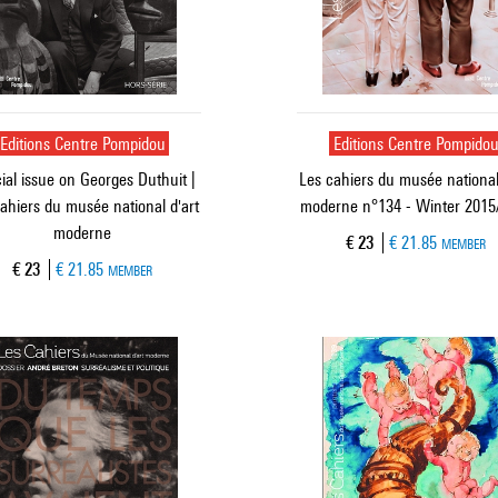
Editions Centre Pompidou
Editions Centre Pompido
ial issue on Georges Duthuit |
Les cahiers du musée national
ahiers du musée national d'art
moderne n°134 - Winter 2015
moderne
Current price
€ 23
€ 21.85
MEMBER
Current price
€ 23
€ 21.85
MEMBER