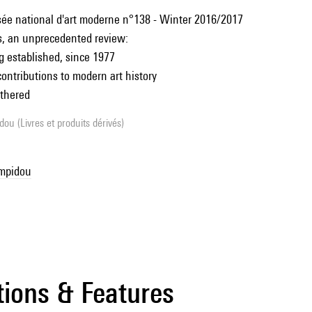
sée national d'art moderne n°138 - Winter 2016/2017
s, an unprecedented review:
g established, since 1977
contributions to modern art history
athered
ou (Livres et produits dérivés)
ompidou
tions & Features