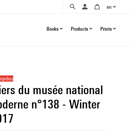
en
Books
Products
Prints
ompidou
iers du musée national
oderne n°138 - Winter
017