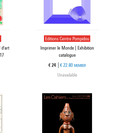
u
Editions Centre Pompidou
 d'art
Imprimer le Monde | Exhibition
017
catalogue
Current price
€ 24
€ 22.80
MEMBER
Unavailable