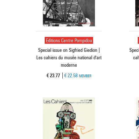
Editions Centre Pompidou
Special issue on Sigfried Giedion |
Speci
Les cahiers du musée national d'art
cah
moderne
Current price
€ 23.77
€ 22.58
MEMBER