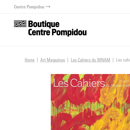
o content
 to menu
Centre Pompidou
Home
Art Magazines
Les Cahiers du MNAM
Les cah