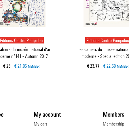
Editions Centre Pompidou
Editions Centre Pompido
ahiers du musée national d'art
Les cahiers du musée national
derne n°141 - Automn 2017
moderne - Special edition 2
Current price
Current price
€ 23
€ 21.85
€ 23.77
€ 22.58
MEMBER
MEMBER
ce
My account
Members
My cart
Membership