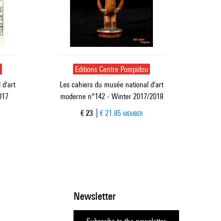
u
Editions Centre Pompidou
 d'art
Les cahiers du musée national d'art
017
moderne n°142 - Winter 2017/2018
Current price
€ 23
€ 21.85
MEMBER
Newsletter