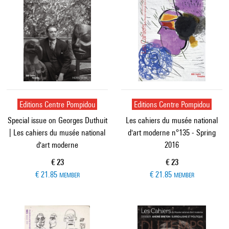
Editions Centre Pompidou
Editions Centre Pompidou
Special issue on Georges Duthuit
Les cahiers du musée national
| Les cahiers du musée national
d'art moderne n°135 - Spring
d'art moderne
2016
Current price
Current price
€ 23
€ 23
€ 21.85
€ 21.85
MEMBER
MEMBER