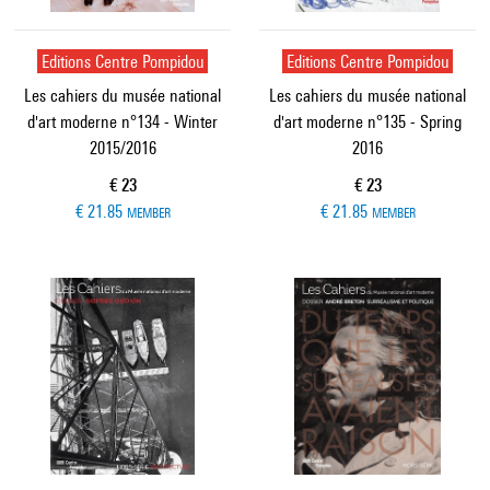
Editions Centre Pompidou
Editions Centre Pompidou
Les cahiers du musée national
Les cahiers du musée national
d'art moderne n°134 - Winter
d'art moderne n°135 - Spring
2015/2016
2016
Current price
Current price
€ 23
€ 23
€ 21.85
€ 21.85
MEMBER
MEMBER