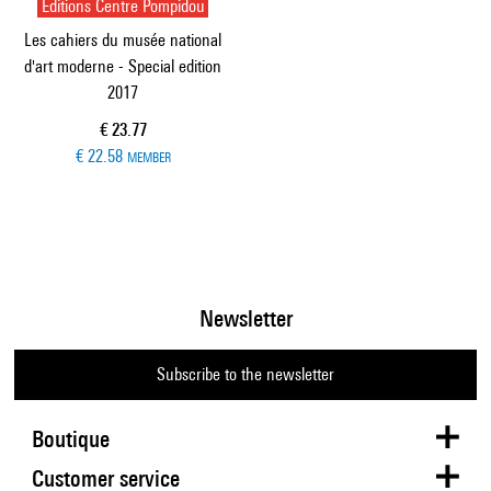
Editions Centre Pompidou
Les cahiers du musée national
d'art moderne - Special edition
2017
Current price
€ 23.77
€ 22.58
MEMBER
Newsletter
Subscribe to the newsletter
Boutique
Customer service