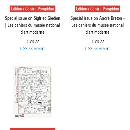
Editions Centre Pompidou
Editions Centre Pompidou
Special issue on Sigfried Giedion
Special issue on André Breton -
| Les cahiers du musée national
Les cahiers du musée national
d'art moderne
d'art moderne
Current price
Current price
€ 23.77
€ 23.77
€ 22.58
€ 22.58
MEMBER
MEMBER