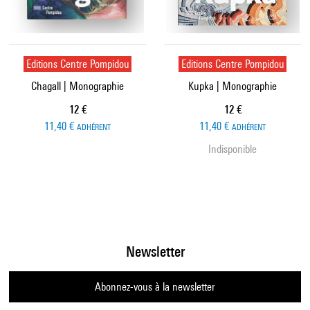
Editions Centre Pompidou
Editions Centre Pompidou
Chagall | Monographie
Kupka | Monographie
Prix ​​actuel
Prix ​​actuel
12 €
12 €
11,40 €
11,40 €
ADHÉRENT
ADHÉRENT
Indisponible
Newsletter
Abonnez-vous à la newsletter