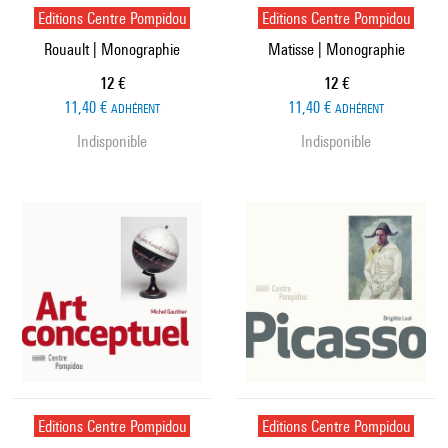
Editions Centre Pompidou
Editions Centre Pompidou
Rouault | Monographie
Matisse | Monographie
Prix ​​actuel
Prix ​​actuel
12 €
12 €
11,40 €
11,40 €
ADHÉRENT
ADHÉRENT
Indisponible
Indisponible
Editions Centre Pompidou
Editions Centre Pompidou