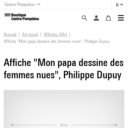
Centre Pompidou
fr
au contenu
 au menu
Accueil
Art mural
Affiches d'Art
Affiche "Mon papa dessine des femmes nues", Philippe Dupuy
Affiche "Mon papa dessine des
femmes nues", Philippe Dupuy
40 cm