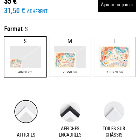
35 €
Ajouter au panier
31,50 €
ADHÉRENT
Format
S
S
M
L
40x30 cm
70x50 cm
100x70 cm
AFFICHES
TOILES SUR
AFFICHES
ENCADRÉES
CHÂSSIS