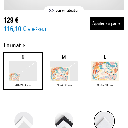
voir en situation
129 €
Ajouter au panier
116,10 €
ADHÉRENT
Format
S
S
M
L
40x28,4 cm
70x49,8 cm
98,5x70 cm