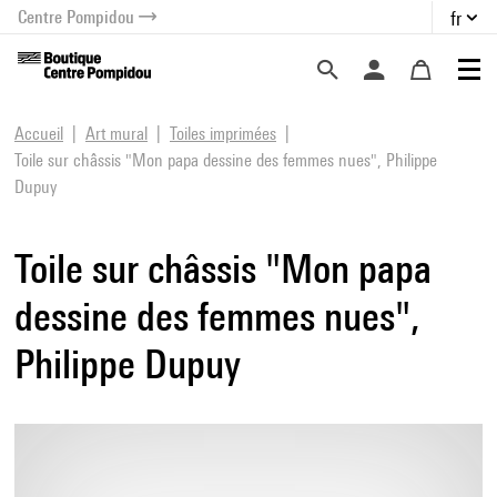
Centre Pompidou
fr
au contenu
 au menu
Accueil
Art mural
Toiles imprimées
Toile sur châssis "Mon papa dessine des femmes nues", Philippe
Dupuy
Toile sur châssis "Mon papa
dessine des femmes nues",
Philippe Dupuy