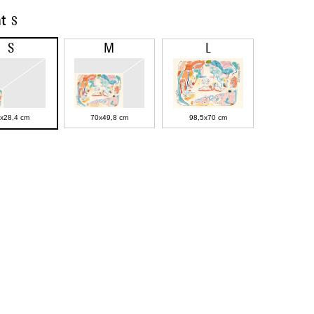
t
S
S
M
L
x28,4 cm
70x49,8 cm
98,5x70 cm