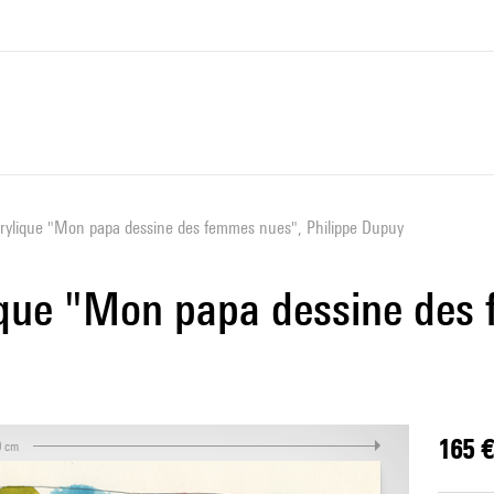
crylique "Mon papa dessine des femmes nues", Philippe Dupuy
ique "Mon papa dessine des
165 €
0 cm