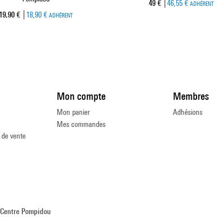
Prix ​​actuel
49 €
46,55 €
ADHÉRENT
Prix ​​actuel
19,90 €
18,90 €
ADHÉRENT
Mon compte
Membres
Mon panier
Adhésions
Mes commandes
 de vente
Centre Pompidou