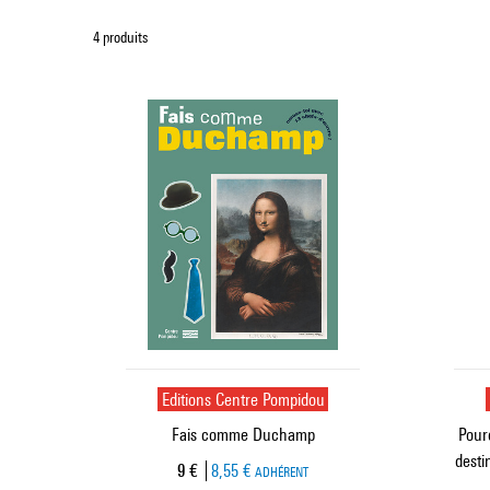
4 produits
Editions Centre Pompidou
Fais comme Duchamp
Pour
desti
Prix ​​actuel
9 €
8,55 €
ADHÉRENT