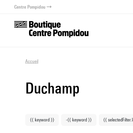
au contenu
 au menu
Centre Pompidou
Accueil
Duchamp
{{ keyword }}
-{{ keyword }}
{{ selectedFilter.