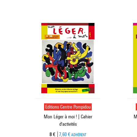
Editions Centre Pompidou
Mon Léger à moi ! | Cahier
M
d'activités
Prix ​​actuel
8 €
7,60 €
ADHÉRENT