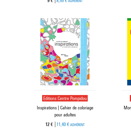
Prix ​​actuel
9 €
8,55 €
ADHÉRENT
Editions Centre Pompidou
Inspirations | Cahier de coloriage
Mon 
pour adultes
Prix ​​actuel
12 €
11,40 €
ADHÉRENT