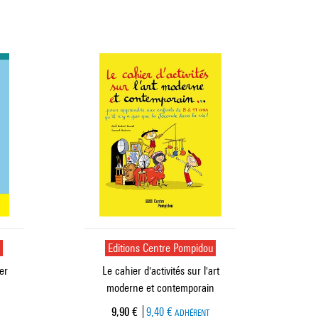
u
Editions Centre Pompidou
er
Le cahier d'activités sur l'art
moderne et contemporain
Prix ​​actuel
9,90 €
9,40 €
ADHÉRENT