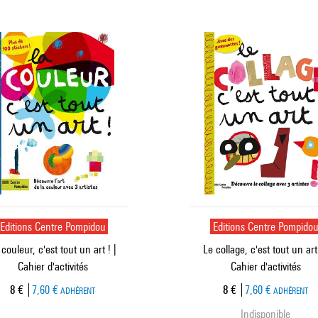
Editions Centre Pompidou
Editions Centre Pompido
 couleur, c'est tout un art ! |
Le collage, c'est tout un art 
Cahier d'activités
Cahier d'activités
Prix ​​actuel
Prix ​​actuel
8 €
7,60 €
8 €
7,60 €
ADHÉRENT
ADHÉRENT
Indisponible