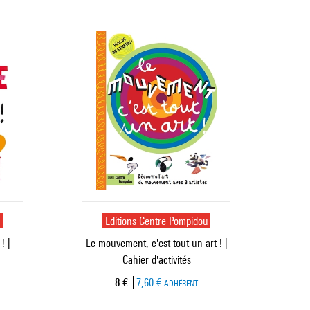
u
Editions Centre Pompidou
! |
Le mouvement, c'est tout un art ! |
Cahier d'activités
Prix ​​actuel
8 €
7,60 €
ADHÉRENT