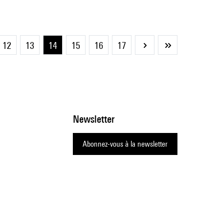
12
13
14
15
16
17
Page
Dernière
suivante
page
Newsletter
Abonnez-vous à la newsletter