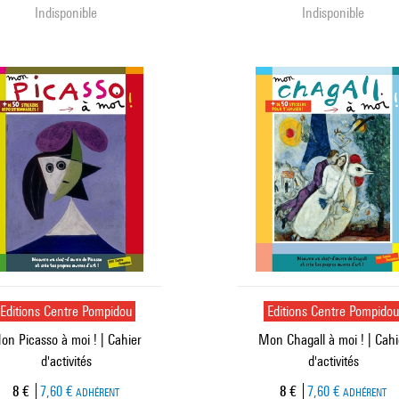
Indisponible
Indisponible
Editions Centre Pompidou
Editions Centre Pompido
on Picasso à moi ! | Cahier
Mon Chagall à moi ! | Cahi
d'activités
d'activités
Prix ​​actuel
Prix ​​actuel
8 €
7,60 €
8 €
7,60 €
ADHÉRENT
ADHÉRENT