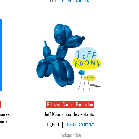
Prix ​​actuel
11 €
10,45 €
T
ADHÉRENT
u
Editions Centre Pompidou
naires
Jeff Koons pour les enfants !
pour
Prix ​​actuel
11,90 €
11,30 €
ADHÉRENT
Indisponible