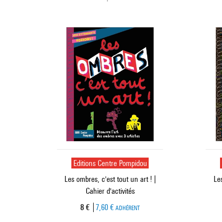
Editions Centre Pompidou
Les ombres, c'est tout un art ! |
Les
Cahier d'activités
Prix ​​actuel
8 €
7,60 €
ADHÉRENT