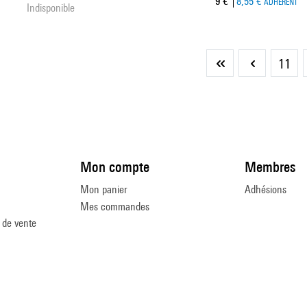
Prix ​​actuel
9 €
8,55 €
ADHÉRENT
Indisponible
11
Première
Page
page
précédente
Mon compte
Membres
Mon panier
Adhésions
Mes commandes
 de vente