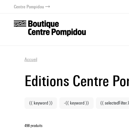
au contenu
 au menu
Centre Pompidou
Accueil
Editions Centre P
{{ keyword }}
-{{ keyword }}
{{ selectedFilter.
498 produits