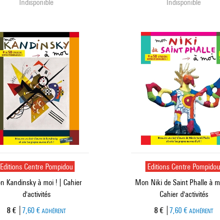
Indisponible
Indisponible
Editions Centre Pompidou
Editions Centre Pompido
 Kandinsky à moi ! | Cahier
Mon Niki de Saint Phalle à mo
d'activités
Cahier d'activités
Prix ​​actuel
Prix ​​actuel
8 €
7,60 €
8 €
7,60 €
ADHÉRENT
ADHÉRENT