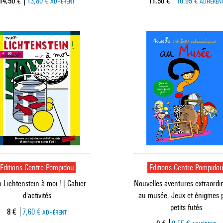
Prix ​​actuel
Prix ​​actuel
14,50 €
13,80 €
11,50 €
10,95 €
ADHÉRENT
ADHÉREN
Editions Centre Pompidou
Editions Centre Pompido
Lichtenstein à moi ! | Cahier
Nouvelles aventures extraordi
d'activités
au musée, Jeux et énigmes 
petits futés
Prix ​​actuel
8 €
7,60 €
ADHÉRENT