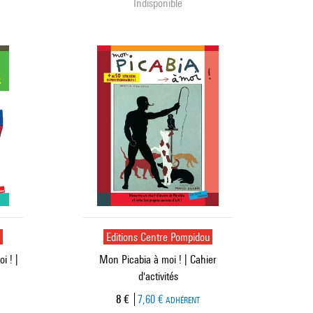
Indisponible
u
Editions Centre Pompidou
i ! |
Mon Picabia à moi ! | Cahier
d'activités
Prix ​​actuel
8 €
7,60 €
ADHÉRENT