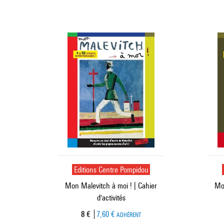
Editions Centre Pompidou
Mon Malevitch à moi ! | Cahier
Mon
d'activités
Prix ​​actuel
8 €
7,60 €
ADHÉRENT