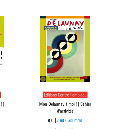
u
Editions Centre Pompidou
! |
Mon Delaunay à moi ! | Cahier
d'activités
Prix ​​actuel
8 €
7,60 €
ADHÉRENT