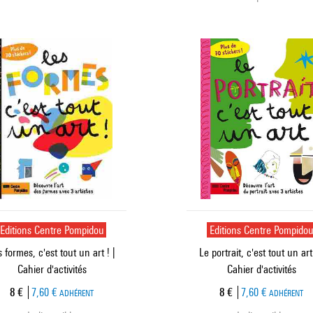
Editions Centre Pompidou
Editions Centre Pompido
 formes, c'est tout un art ! |
Le portrait, c'est tout un art 
Cahier d'activités
Cahier d'activités
Prix ​​actuel
Prix ​​actuel
8 €
7,60 €
8 €
7,60 €
ADHÉRENT
ADHÉRENT