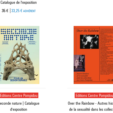
Catalogue de l'exposition
Prix ​​actuel
35 €
33,25 €
ADHÉRENT
Editions Centre Pompidou
Editions Centre Pompido
econde nature | Catalogue
Over the Rainbow - Autres his
d'exposition
de la sexualité dans les collec