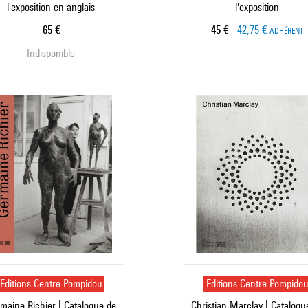
l'exposition en anglais
l'exposition
Prix ​​actuel
Prix ​​actuel
65 €
45 €
42,75 €
ADHÉRENT
Indisponible
Editions Centre Pompidou
Editions Centre Pompido
maine Richier | Catalogue de
Christian Marclay | Catalogu