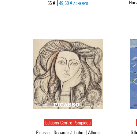
Herv
Prix ​​actuel
55 €
49,50 €
ADHÉRENT
Editions Centre Pompidou
Picasso - Dessiner à l'infini | Album
Gil