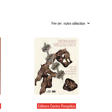
Trier par:
u
Editions Centre Pompidou