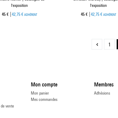
l'exposition
l'exposition
Prix ​​actuel
Prix ​​actuel
45 €
42,75 €
45 €
42,75 €
ADHÉRENT
ADHÉRENT
1
Page
précédente
Mon compte
Membres
Mon panier
Adhésions
Mes commandes
 de vente