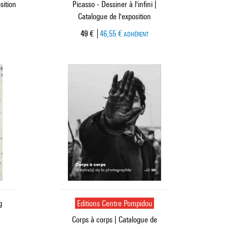
sition
Picasso - Dessiner à l'infini |
Catalogue de l'exposition
Prix ​​actuel
49 €
46,55 €
ADHÉRENT
g
Editions Centre Pompidou
Corps à corps | Catalogue de