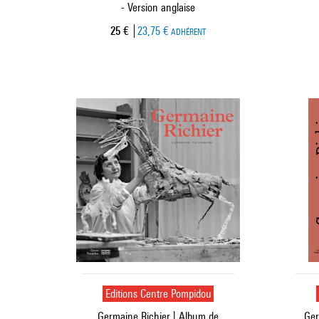
- Version anglaise
Prix ​​actuel
25 €
23,75 €
ADHÉRENT
Editions Centre Pompidou
Germaine Richier | Album de
Ger