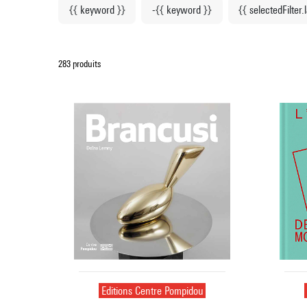
{{ keyword }}
-{{ keyword }}
{{ selectedFilter.
283 produits
Editions Centre Pompidou