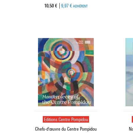
Prix ​​actuel
10,50 €
9,97 €
ADHÉRENT
Editions Centre Pompidou
Chefs-d'œuvre du Centre Pompidou
No