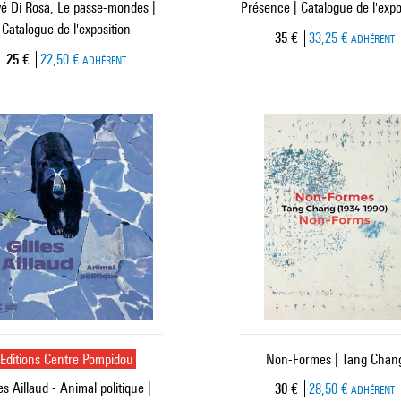
é Di Rosa, Le passe-mondes |
Présence | Catalogue de l'expo
Catalogue de l'exposition
Prix ​​actuel
35 €
33,25 €
ADHÉRENT
Prix ​​actuel
25 €
22,50 €
ADHÉRENT
Editions Centre Pompidou
Non-Formes | Tang Chan
les Aillaud - Animal politique |
Prix ​​actuel
30 €
28,50 €
ADHÉRENT