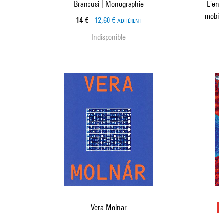
Brancusi | Monographie
L'en
mobi
Prix ​​actuel
14 €
12,60 €
ADHÉRENT
Indisponible
Vera Molnar