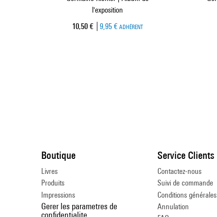
l'exposition
Prix ​​actuel
10,50 €
9,95 €
ADHÉRENT
Boutique
Service Clients
Livres
Contactez-nous
Produits
Suivi de commande
Impressions
Conditions générales
Gerer les parametres de
Annulation
confidentialite