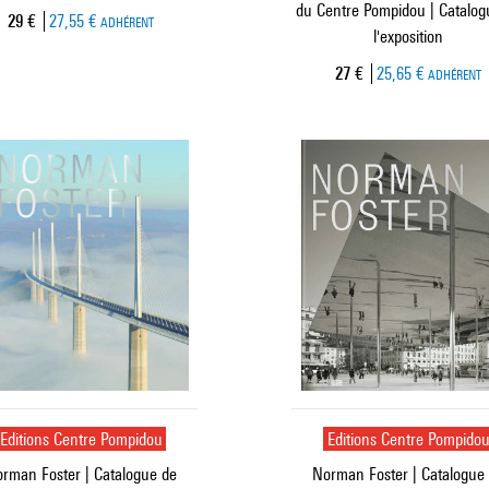
du Centre Pompidou | Catalog
Prix ​​actuel
29 €
27,55 €
ADHÉRENT
l'exposition
Prix ​​actuel
27 €
25,65 €
ADHÉRENT
Editions Centre Pompidou
Editions Centre Pompido
rman Foster | Catalogue de
Norman Foster | Catalogue