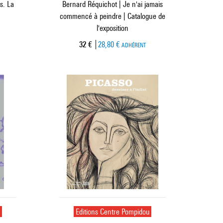
s. La
Bernard Réquichot | Je n'ai jamais
commencé à peindre | Catalogue de
l'exposition
Prix ​​actuel
32 €
28,80 €
ADHÉRENT
u
Editions Centre Pompidou