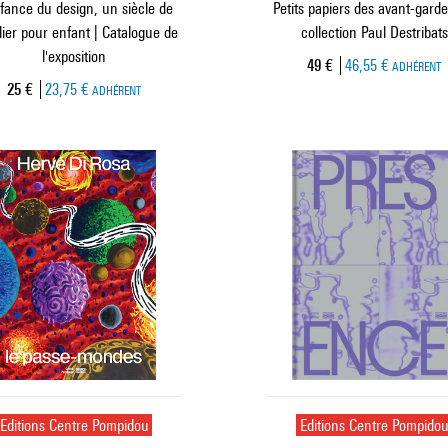
fance du design, un siècle de
Petits papiers des avant-garde
lier pour enfant | Catalogue de
collection Paul Destribats
l'exposition
Prix ​​actuel
49 €
46,55 €
ADHÉRENT
Prix ​​actuel
25 €
23,75 €
ADHÉRENT
Editions Centre Pompidou
Editions Centre Pompido