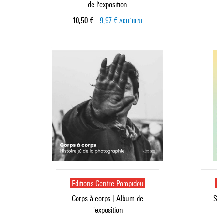
de l'exposition
Prix ​​actuel
10,50 €
9,97 €
ADHÉRENT
Editions Centre Pompidou
Corps à corps | Album de
S
l'exposition