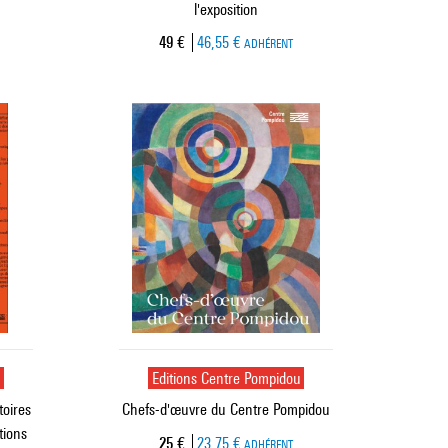
l'exposition
Prix ​​actuel
49 €
46,55 €
ADHÉRENT
u
Editions Centre Pompidou
toires
Chefs-d'œuvre du Centre Pompidou
tions
Prix ​​actuel
25 €
23,75 €
ADHÉRENT