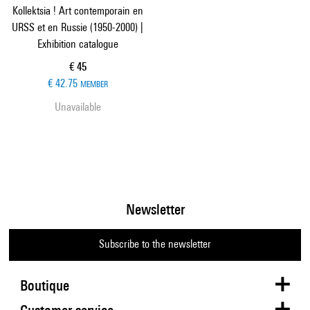
Kollektsia ! Art contemporain en
URSS et en Russie (1950-2000) |
Exhibition catalogue
Current price
€ 45
€ 42.75
MEMBER
Unavailable
Newsletter
Subscribe to the newsletter
Boutique