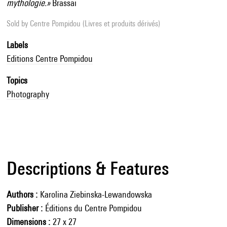
mythologie.»
Brassaï
Sold by
Centre Pompidou (Livres et produits dérivés)
Labels
Editions Centre Pompidou
Topics
Photography
Descriptions & Features
Authors
Karolina Ziebinska-Lewandowska
Publisher
Éditions du Centre Pompidou
Dimensions
27 x 27