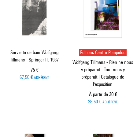
Serviette de bain Wolfgang
Editions Centre Pompidou
Tillmans - Springer II, 1987
Wolfgang Tillmans - Rien ne nous
y préparait - Tout nous y
Prix ​​actuel
75 €
préparait | Catalogue de
67,50 €
ADHÉRENT
l'exposition
Prix ​​actuel
À partir de
30 €
28,50 €
ADHÉRENT