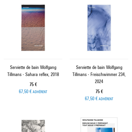
Serviette de bain Wolfgang
Serviette de bain Wolfgang
Tillmans - Sahara reflex, 2018
Tillmans - Freischwimmer 234,
2024
Prix ​​actuel
75 €
Prix ​​actuel
67,50 €
75 €
ADHÉRENT
67,50 €
ADHÉRENT