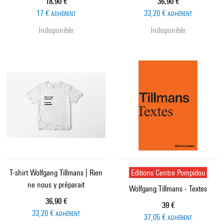
Prix ​​actuel
Prix ​​actuel
18,90 €
36,90 €
17 €
33,20 €
ADHÉRENT
ADHÉRENT
Indisponible
Indisponible
T-shirt Wolfgang Tillmans | Rien
Editions Centre Pompidou
ne nous y préparait
Wolfgang Tillmans - Textes
Prix ​​actuel
36,90 €
Prix ​​actuel
39 €
33,20 €
ADHÉRENT
37,05 €
ADHÉRENT