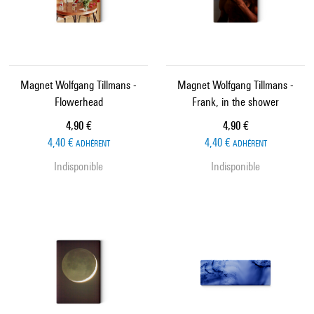
Magnet Wolfgang Tillmans -
Magnet Wolfgang Tillmans -
Flowerhead
Frank, in the shower
Prix ​​actuel
Prix ​​actuel
4,90 €
4,90 €
4,40 €
4,40 €
ADHÉRENT
ADHÉRENT
Indisponible
Indisponible