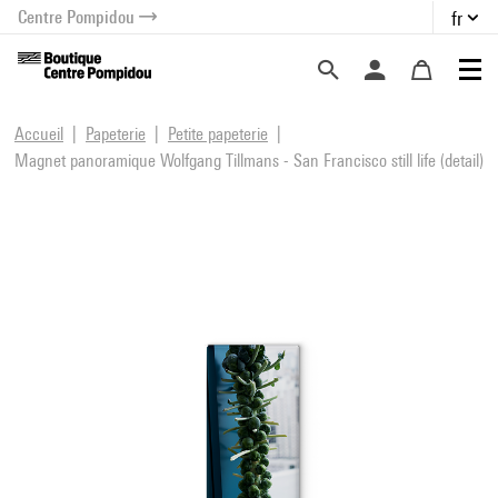
Centre Pompidou
fr
au contenu
 au menu
Accueil
Papeterie
Petite papeterie
Magnet panoramique Wolfgang Tillmans - San Francisco still life (detail)