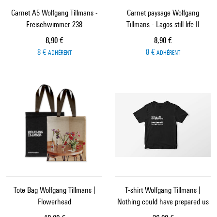
Carnet A5 Wolfgang Tillmans -
Carnet paysage Wolfgang
Freischwimmer 238
Tillmans - Lagos still life II
Prix ​​actuel
Prix ​​actuel
8,90 €
8,90 €
8 €
8 €
ADHÉRENT
ADHÉRENT
Tote Bag Wolfgang Tillmans |
T-shirt Wolfgang Tillmans |
Flowerhead
Nothing could have prepared us