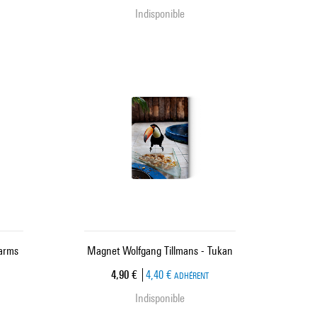
Indisponible
arms
Magnet Wolfgang Tillmans - Tukan
Prix ​​actuel
4,90 €
4,40 €
ADHÉRENT
Indisponible