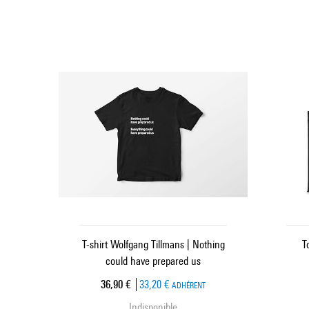
T-shirt Wolfgang Tillmans | Nothing
T
could have prepared us
Prix ​​actuel
36,90 €
33,20 €
ADHÉRENT
Indisponible