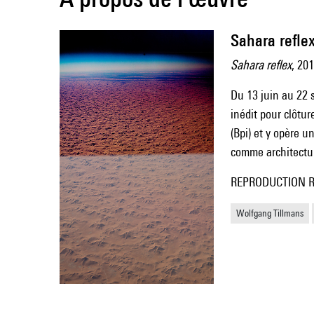
Sahara refle
Sahara reflex
, 20
Du 13 juin au 22 
inédit pour clôtur
(Bpi) et y opère u
comme architectur
REPRODUCTION Repr
Wolfgang Tillmans