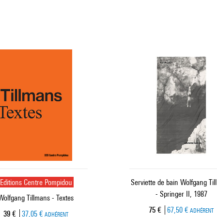
Editions Centre Pompidou
Serviette de bain Wolfgang Ti
- Springer II, 1987
Wolfgang Tillmans - Textes
Prix ​​actuel
75 €
67,50 €
ADHÉRENT
Prix ​​actuel
39 €
37,05 €
ADHÉRENT