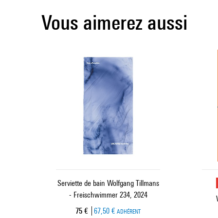
Vous aimerez aussi
Serviette de bain Wolfgang Tillmans
- Freischwimmer 234, 2024
Prix ​​actuel
75 €
67,50 €
ADHÉRENT