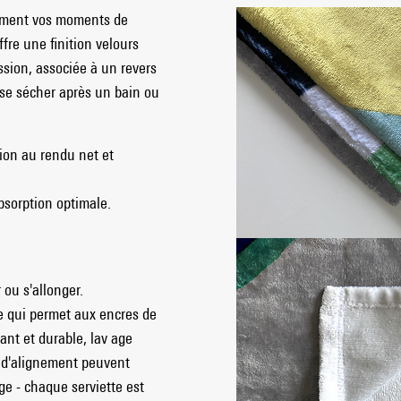
tement vos moments de
fre une finition velours
ession, associée à un revers
se sécher après un bain ou
ion au rendu net et
bsorption optimale.
 ou s'allonger.
e qui permet aux encres de
ant et durable, lav age
u d'alignement peuvent
age - chaque serviette est