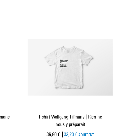
llmans
T-shirt Wolfgang Tillmans | Rien ne
nous y préparait
Prix ​​actuel
36,90 €
33,20 €
ADHÉRENT