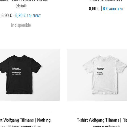
(detail)
Prix ​​actuel
8,90 €
8 €
ADHÉRENT
Prix ​​actuel
5,90 €
5,30 €
ADHÉRENT
Indisponible
irt Wolfgang Tillmans | Nothing
T-shirt Wolfgang Tillmans | Ri
could have prepared us
nous y préparait