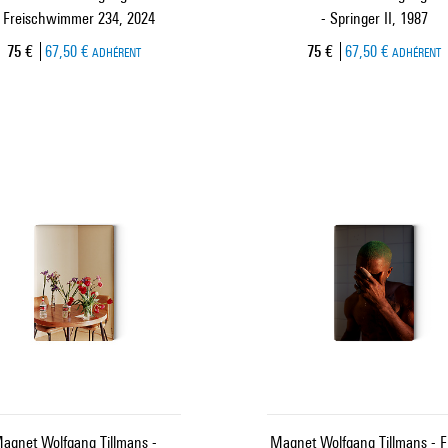
 Freischwimmer 234, 2024
- Springer II, 1987
Prix ​​actuel
Prix ​​actuel
75 €
67,50 €
75 €
67,50 €
ADHÉRENT
ADHÉRENT
agnet Wolfgang Tillmans -
Magnet Wolfgang Tillmans - F