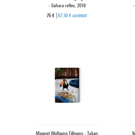
- Sahara reflex, 2018
-
Prix ​​actuel
75 €
67,50 €
ADHÉRENT
Magnet Wolfgang Tillmans - Tukan
M