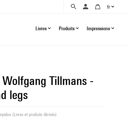
fr
Livres
Produits
Impressions
Wolfgang Tillmans -
d legs
pidou (Livres et produits dérivés)