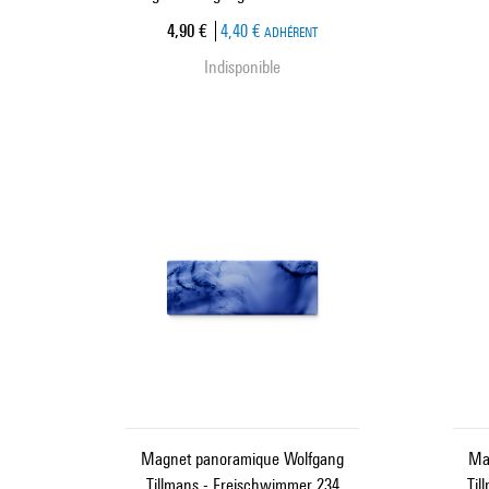
Prix ​​actuel
4,90 €
4,40 €
ADHÉRENT
Indisponible
Magnet panoramique Wolfgang
Ma
Tillmans - Freischwimmer 234
Til