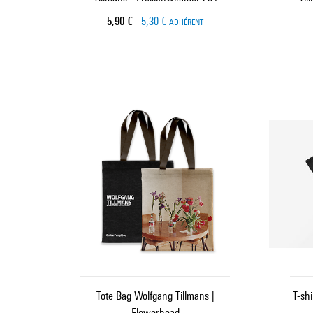
Prix ​​actuel
5,90 €
5,30 €
ADHÉRENT
Tote Bag Wolfgang Tillmans |
T-sh
Flowerhead