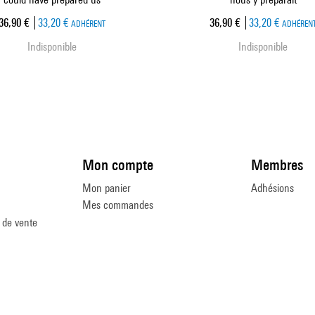
Prix ​​actuel
Prix ​​actuel
36,90 €
33,20 €
36,90 €
33,20 €
ADHÉRENT
ADHÉREN
Indisponible
Indisponible
Mon compte
Membres
Mon panier
Adhésions
Mes commandes
 de vente