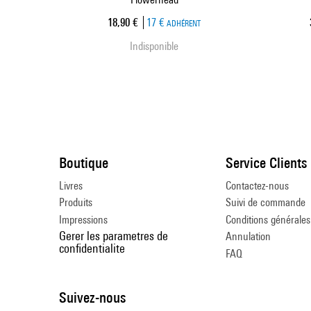
Prix ​​actuel
18,90 €
17 €
ADHÉRENT
Indisponible
Boutique
Service Clients
Livres
Contactez-nous
Produits
Suivi de commande
Impressions
Conditions générales
Gerer les parametres de
Annulation
confidentialite
FAQ
Suivez-nous