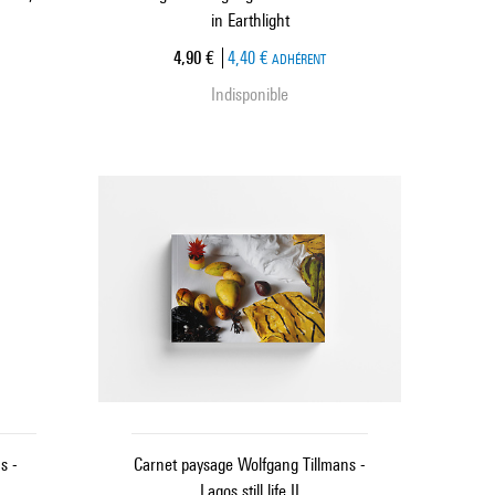
in Earthlight
Prix ​​actuel
4,90 €
4,40 €
ADHÉRENT
Indisponible
s -
Carnet paysage Wolfgang Tillmans -
Lagos still life II