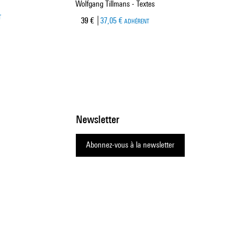
Wolfgang Tillmans - Textes
T
Prix ​​actuel
39 €
37,05 €
ADHÉRENT
Newsletter
Abonnez-vous à la newsletter