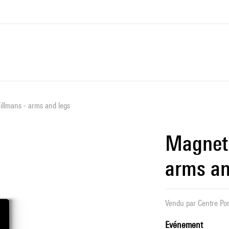
llmans - arms and legs
Magnet 
arms an
Vendu par
Centre Pom
Evénement