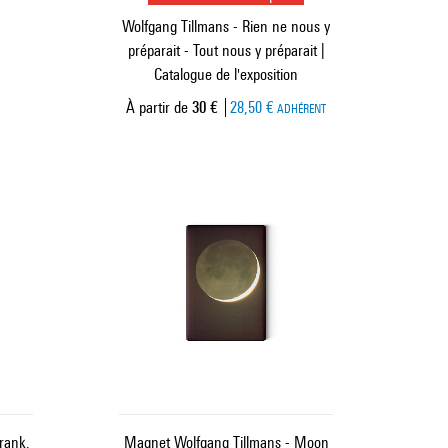
Wolfgang Tillmans - Rien ne nous y
préparait - Tout nous y préparait |
Catalogue de l'exposition
Prix ​​actuel
À partir de
30 €
28,50 €
ADHÉRENT
rank,
Magnet Wolfgang Tillmans - Moon