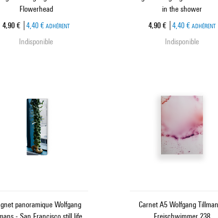
Flowerhead
in the shower
Prix ​​actuel
Prix ​​actuel
4,90 €
4,40 €
4,90 €
4,40 €
ADHÉRENT
ADHÉRENT
Indisponible
Indisponible
gnet panoramique Wolfgang
Carnet A5 Wolfgang Tillman
lmans - San Francisco still life
Freischwimmer 238