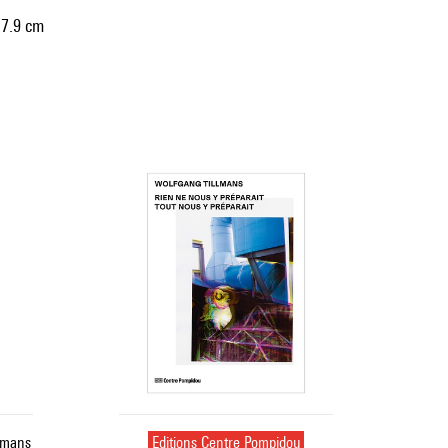
 7.9 cm
llmans
Editions Centre Pompidou