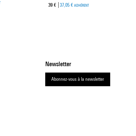
T
Prix ​​actuel
39 €
37,05 €
ADHÉRENT
Newsletter
Abonnez-vous à la newsletter