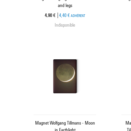
and legs
Prix ​​actuel
4,90 €
4,40 €
ADHÉRENT
Indisponible
Magnet Wolfgang Tillmans - Moon
Ma
in Earthlight
Ti