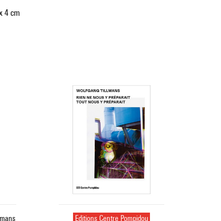
x 4 cm
llmans
Editions Centre Pompidou