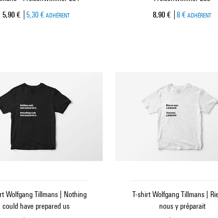
Prix ​​actuel
Prix ​​actuel
5,90 €
5,30 €
8,90 €
8 €
ADHÉRENT
ADHÉRENT
irt Wolfgang Tillmans | Nothing
T-shirt Wolfgang Tillmans | Ri
could have prepared us
nous y préparait