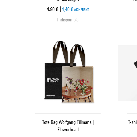
Prix ​​actuel
4,90 €
4,40 €
ADHÉRENT
Indisponible
Tote Bag Wolfgang Tillmans |
T-sh
Flowerhead