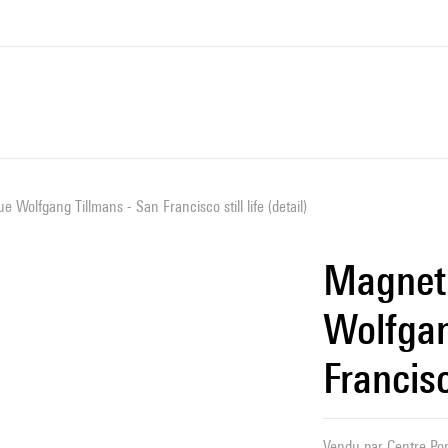
Wolfgang Tillmans - San Francisco still life (detail)
Magnet
Wolfgan
Francisco
Vendu par
Centre Pom