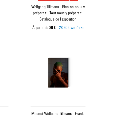
Wolfgang Tillmans - Rien ne nous y
préparait - Tout nous y préparait |
Catalogue de l'exposition
Prix ​​actuel
À partir de
30 €
28,50 €
ADHÉRENT
 -
Magnet Wolfgang Tillmans - Frank,