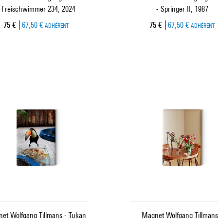
 Freischwimmer 234, 2024
- Springer II, 1987
Prix ​​actuel
Prix ​​actuel
75 €
67,50 €
75 €
67,50 €
ADHÉRENT
ADHÉRENT
et Wolfgang Tillmans - Tukan
Magnet Wolfgang Tillmans