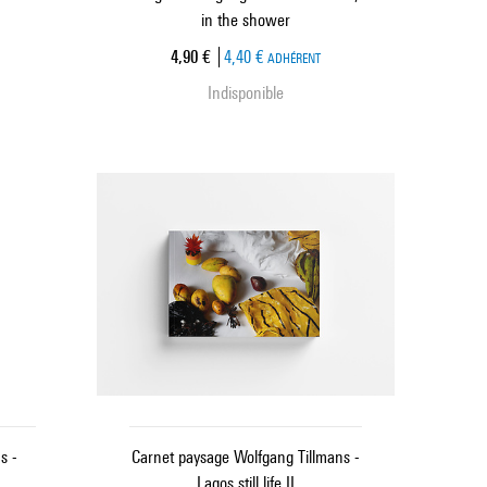
in the shower
Prix ​​actuel
4,90 €
4,40 €
ADHÉRENT
Indisponible
s -
Carnet paysage Wolfgang Tillmans -
Lagos still life II