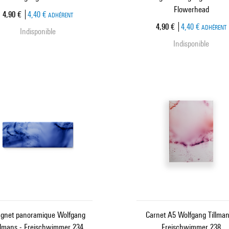
Flowerhead
Prix ​​actuel
4,90 €
4,40 €
ADHÉRENT
Prix ​​actuel
4,90 €
4,40 €
ADHÉRENT
Indisponible
Indisponible
gnet panoramique Wolfgang
Carnet A5 Wolfgang Tillman
llmans - Freischwimmer 234
Freischwimmer 238