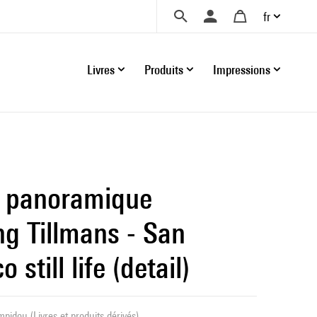
fr
Livres
Produits
Impressions
 panoramique
g Tillmans - San
 still life (detail)
pidou (Livres et produits dérivés)