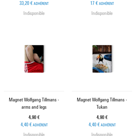
33,20 €
17 €
ADHÉRENT
ADHÉRENT
Indisponible
Indisponible
Magnet Wolfgang Tillmans -
Magnet Wolfgang Tillmans -
arms and legs
Tukan
Prix ​​actuel
Prix ​​actuel
4,90 €
4,90 €
4,40 €
4,40 €
ADHÉRENT
ADHÉRENT
Indisponible
Indisponible