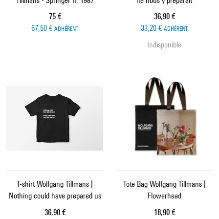
Tillmans - Springer II, 1987
ne nous y préparait
Prix ​​actuel
Prix ​​actuel
75 €
36,90 €
67,50 €
33,20 €
ADHÉRENT
ADHÉRENT
Indisponible
T-shirt Wolfgang Tillmans |
Tote Bag Wolfgang Tillmans |
Nothing could have prepared us
Flowerhead
Prix ​​actuel
Prix ​​actuel
36,90 €
18,90 €