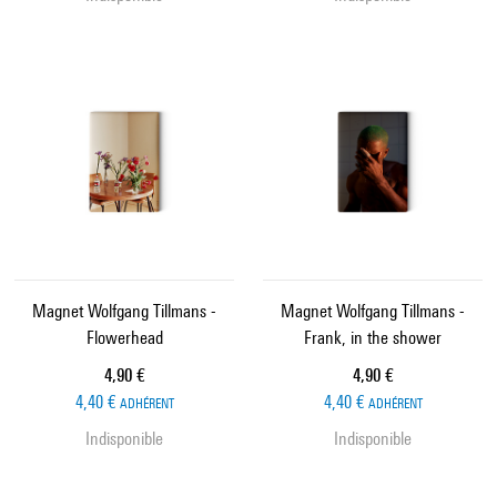
Magnet Wolfgang Tillmans -
Magnet Wolfgang Tillmans -
Flowerhead
Frank, in the shower
Prix ​​actuel
Prix ​​actuel
4,90 €
4,90 €
4,40 €
4,40 €
ADHÉRENT
ADHÉRENT
Indisponible
Indisponible