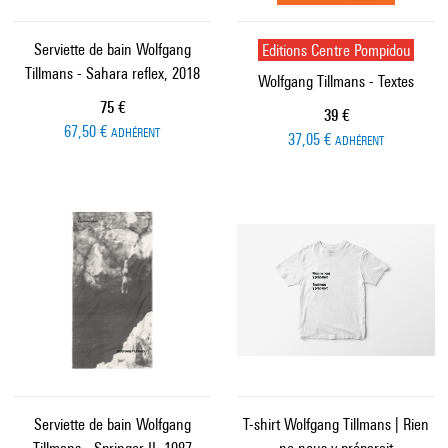
Serviette de bain Wolfgang
Editions Centre Pompidou
Tillmans - Sahara reflex, 2018
Wolfgang Tillmans - Textes
Prix ​​actuel
75 €
Prix ​​actuel
39 €
67,50 €
ADHÉRENT
37,05 €
ADHÉRENT
Serviette de bain Wolfgang
T-shirt Wolfgang Tillmans | Rien