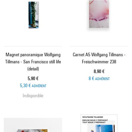
Magnet panoramique Wolfgang
Carnet A5 Wolfgang Tillmans -
Tillmans - San Francisco still life
Freischwimmer 238
(detail)
Prix ​​actuel
8,90 €
Prix ​​actuel
5,90 €
8 €
ADHÉRENT
5,30 €
ADHÉRENT
Indisponible