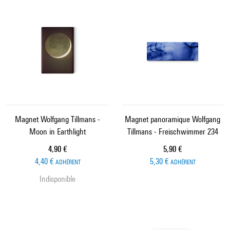
Magnet Wolfgang Tillmans -
Magnet panoramique Wolfgang
Moon in Earthlight
Tillmans - Freischwimmer 234
Prix ​​actuel
Prix ​​actuel
4,90 €
5,90 €
4,40 €
5,30 €
ADHÉRENT
ADHÉRENT
Indisponible