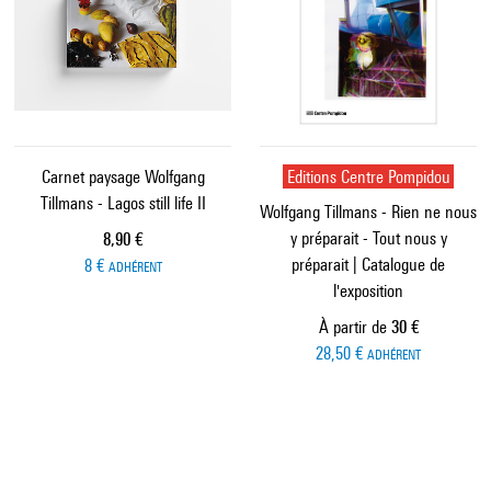
Carnet paysage Wolfgang
Editions Centre Pompidou
Tillmans - Lagos still life II
Wolfgang Tillmans - Rien ne nous
y préparait - Tout nous y
Prix ​​actuel
8,90 €
préparait | Catalogue de
8 €
ADHÉRENT
l'exposition
Prix ​​actuel
À partir de
30 €
28,50 €
ADHÉRENT