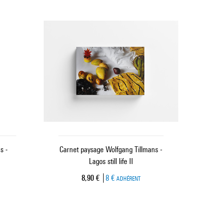
s -
Carnet paysage Wolfgang Tillmans -
Lagos still life II
Prix ​​actuel
8,90 €
8 €
ADHÉRENT