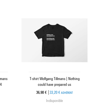
llmans
T-shirt Wolfgang Tillmans | Nothing
24
could have prepared us
Prix ​​actuel
36,90 €
33,20 €
ADHÉRENT
Indisponible