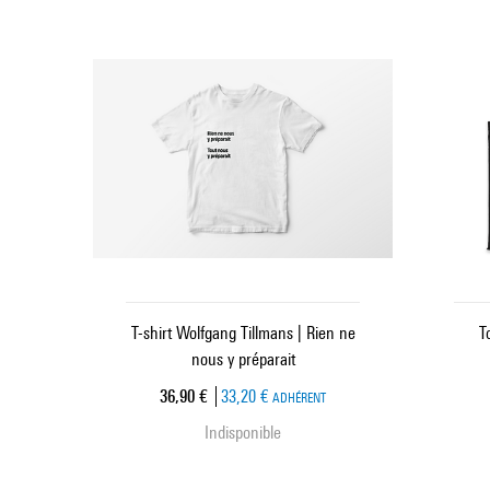
T-shirt Wolfgang Tillmans | Rien ne
T
nous y préparait
Prix ​​actuel
36,90 €
33,20 €
ADHÉRENT
Indisponible