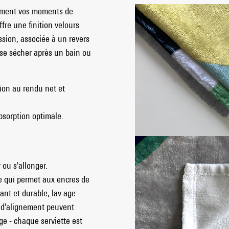
tement vos moments de
fre une finition velours
ession, associée à un revers
se sécher après un bain ou
ion au rendu net et
bsorption optimale.
 ou s'allonger.
e qui permet aux encres de
ant et durable, lav age
u d'alignement peuvent
age - chaque serviette est