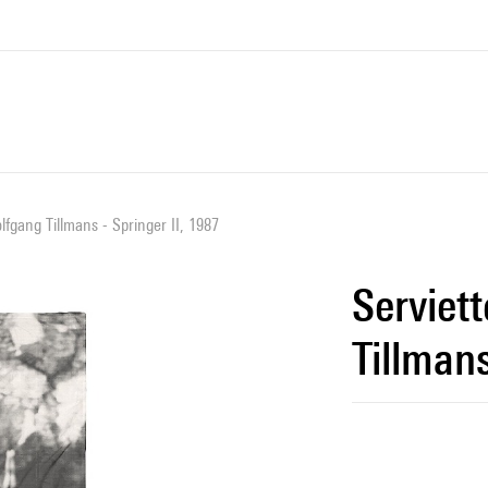
lfgang Tillmans - Springer II, 1987
Serviet
Tillmans