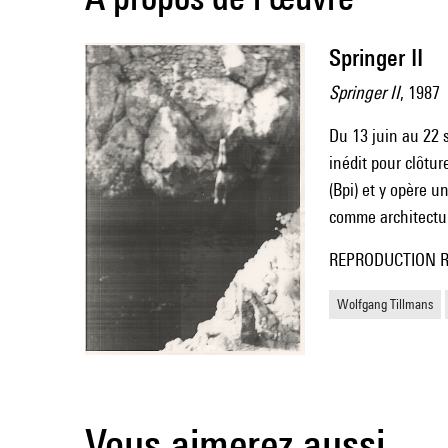
Springer II
Springer II
, 1987
Du 13 juin au 22 
inédit pour clôtur
(Bpi) et y opère u
comme architectur
REPRODUCTION Repr
Wolfgang Tillmans
Vous aimerez aussi