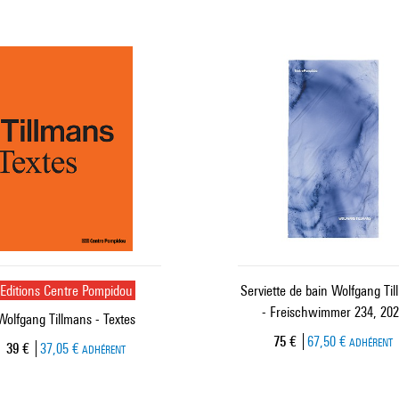
Editions Centre Pompidou
Serviette de bain Wolfgang Ti
- Freischwimmer 234, 20
Wolfgang Tillmans - Textes
Prix ​​actuel
75 €
67,50 €
ADHÉRENT
Prix ​​actuel
39 €
37,05 €
ADHÉRENT