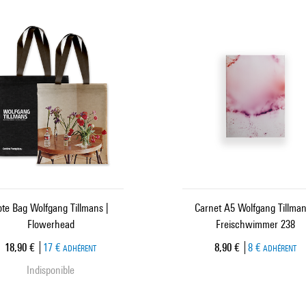
ote Bag Wolfgang Tillmans |
Carnet A5 Wolfgang Tillman
Flowerhead
Freischwimmer 238
Prix ​​actuel
Prix ​​actuel
18,90 €
17 €
8,90 €
8 €
ADHÉRENT
ADHÉRENT
Indisponible