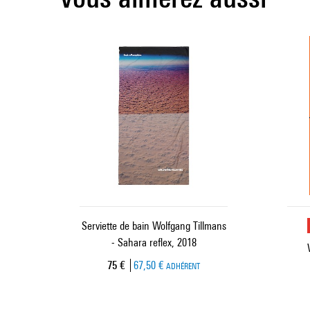
Serviette de bain Wolfgang Tillmans
- Sahara reflex, 2018
Prix ​​actuel
75 €
67,50 €
ADHÉRENT