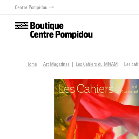
o content
 to menu
Centre Pompidou
Home
Art Magazines
Les Cahiers du MNAM
Les cah