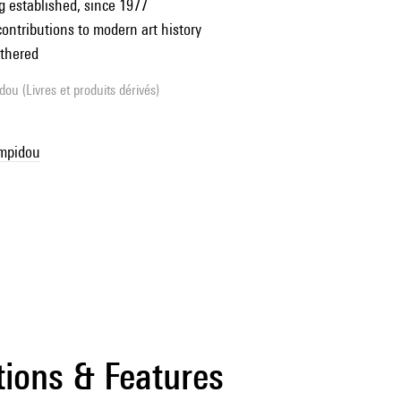
g established, since 1977
contributions to modern art history
athered
ou (Livres et produits dérivés)
ompidou
tions & Features