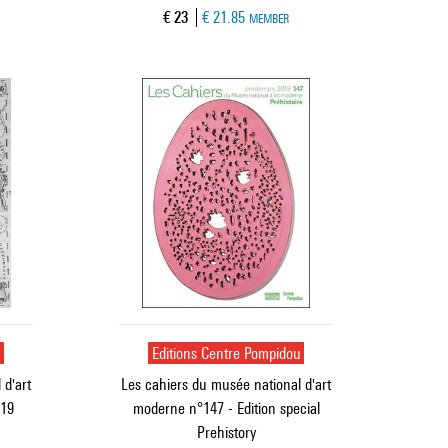
Current price
€ 23
€ 21.85
MEMBER
u
Editions Centre Pompidou
 d'art
Les cahiers du musée national d'art
019
moderne n°147 - Edition special
Prehistory