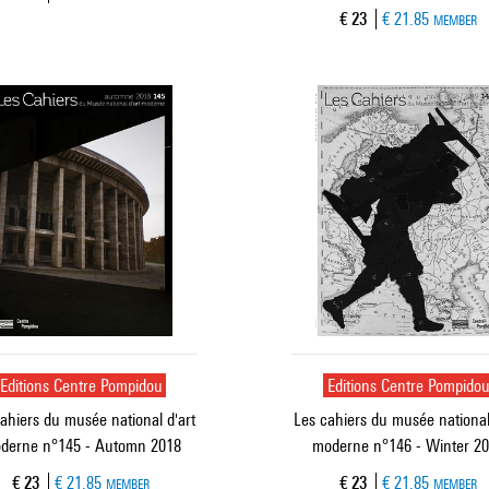
Current price
€ 23
€ 21.85
MEMBER
Editions Centre Pompidou
Editions Centre Pompido
ahiers du musée national d'art
Les cahiers du musée national
derne n°145 - Automn 2018
moderne n°146 - Winter 2
Current price
Current price
€ 23
€ 21.85
€ 23
€ 21.85
MEMBER
MEMBER