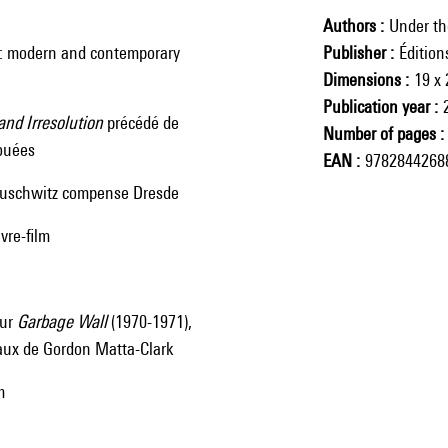
Authors
Under the
sts: modern and contemporary
Publisher
Éditio
Dimensions
19 x
Publication year
and Irresolution
précédé de
Number of pages
jouées
EAN
9782844268
Auschwitz compense Dresde
vre-film
our
Garbage Wall
(1970-1971),
aux de Gordon Matta-Clark
m