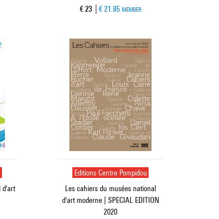
Current price
€ 23
€ 21.85
MEMBER
u
Editions Centre Pompidou
 d'art
Les cahiers du musées national
d'art moderne | SPECIAL EDITION
2020