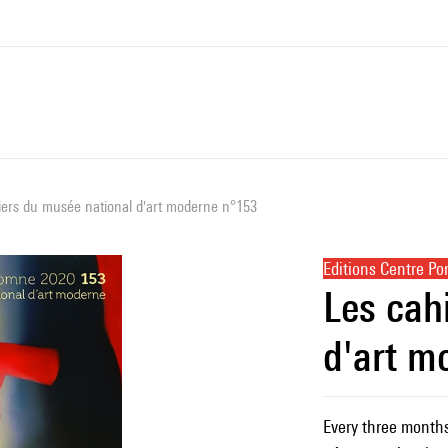
iers du musée national d'art moderne n°153
Editions Centre P
Les cah
d'art m
Every three month