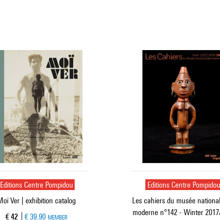
Editions Centre Pompidou
Editions Centre Pompido
oï Ver | exhibition catalog
Les cahiers du musée national
moderne n°142 - Winter 2017
Current price
€ 42
€ 39.90
MEMBER