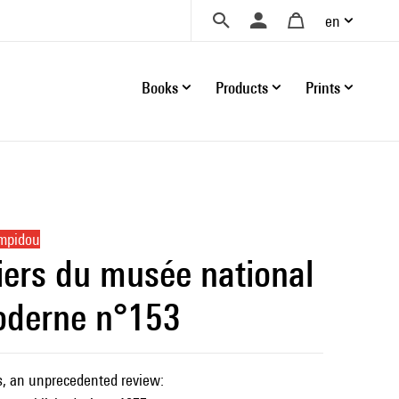
en
Books
Products
Prints
ompidou
iers du musée national
oderne n°153
s, an unprecedented review: