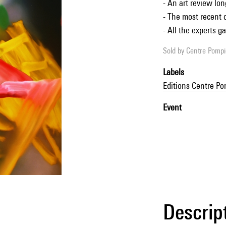
- An art review lon
- The most recent 
- All the experts g
Sold by
Centre Pompid
Labels
Editions Centre P
Event
Descrip