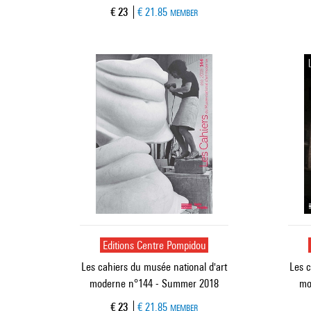
Current price
€ 23
€ 21.85
MEMBER
Editions Centre Pompidou
Les cahiers du musée national d'art
Les c
moderne n°144 - Summer 2018
mo
Current price
€ 23
€ 21.85
MEMBER