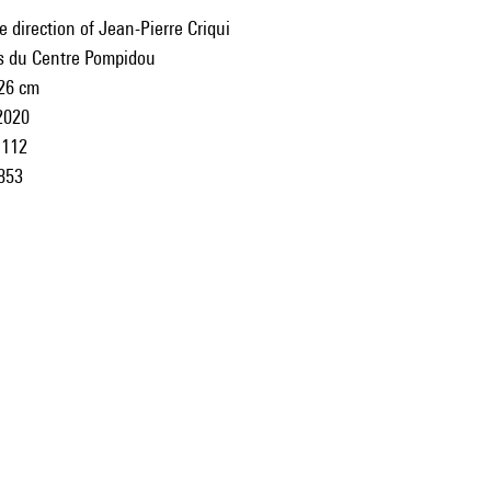
 direction of Jean-Pierre Criqui
ns du Centre Pompidou
 26 cm
2020
112
853