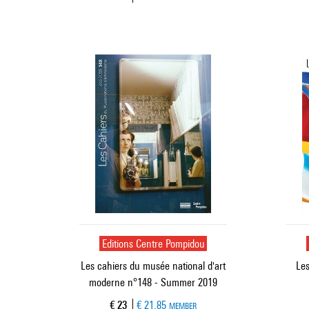
Editions Centre Pompidou
Les cahiers du musée national d'art
Les
moderne n°148 - Summer 2019
Current price
€ 23
€ 21.85
MEMBER