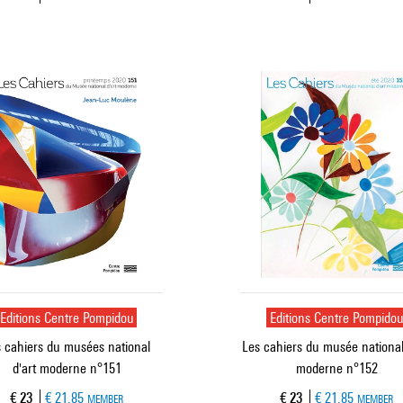
Editions Centre Pompidou
Editions Centre Pompido
 cahiers du musées national
Les cahiers du musée national
d'art moderne n°151
moderne n°152
Current price
Current price
€ 23
€ 21.85
€ 23
€ 21.85
MEMBER
MEMBER