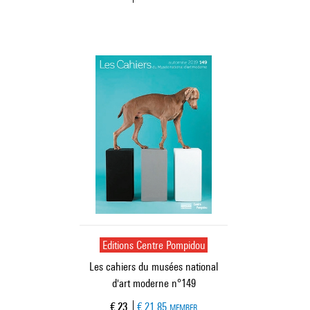
Editions Centre Pompidou
Les cahiers du musées national
d'art moderne n°149
Current price
€ 23
€ 21.85
MEMBER