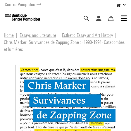
Centre Pompidou
en
o content
 to menu
Home
Essays and Literature
Esthetic Essay and Art History
Chris Marker. Survivances de Zapping Zone : (1990-1994) Catacombes
et lumières