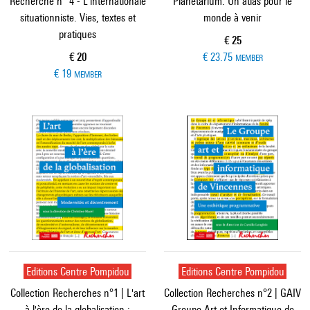
Recherche n° 4 - L'internationale
Planétarium. Un atlas pour le
situationniste. Vies, textes et
monde à venir
pratiques
Current price
€ 25
Current price
€ 20
€ 23.75
MEMBER
€ 19
MEMBER
Editions Centre Pompidou
Editions Centre Pompidou
Collection Recherches n°1 | L'art
Collection Recherches n°2 | GAIV
à l'ère de la globalisation :
Groupe Art et Informatique de