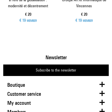
modernité et décentrement
Vincennes
Current price
Current price
€ 20
€ 20
€ 19
€ 19
MEMBER
MEMBER
Newsletter
Subscribe to the newsletter
Boutique
Customer service
My account
Members